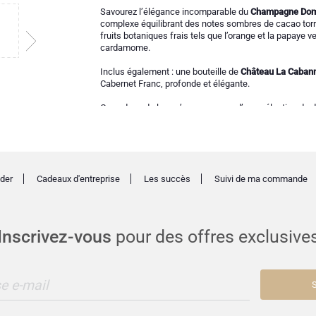
Savourez l’élégance incomparable du
Champagne Dom 
complexe équilibrant des notes sombres de cacao torréf
fruits botaniques frais tels que l’orange et la papaye 
cardamome.
Inclus également : une bouteille de
Château La Caban
Cabernet Franc, profonde et élégante.
Ce cadeau de luxe s’accompagne d’une sélection de 
verte
,
amandes au sel de mer
,
cheese crisps
,
crackers
français
,
biscuits Jules Destrooper
, une
tablette de c
Avec des portions généreuses, c’est le cadeau idéal pou
personne spéciale.
der
Cadeaux d'entreprise
Les succès
Suivi de ma commande
Inscrivez-vous
pour des offres exclusive
e e-mail
S