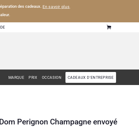
 préparation des cadeaux.
En savoir plus
.
aleur.
IDE
MARQUE
PRIX
OCCASION
CADEAUX D'ENTREPRISE
c Dom Perignon Champagne envoyé