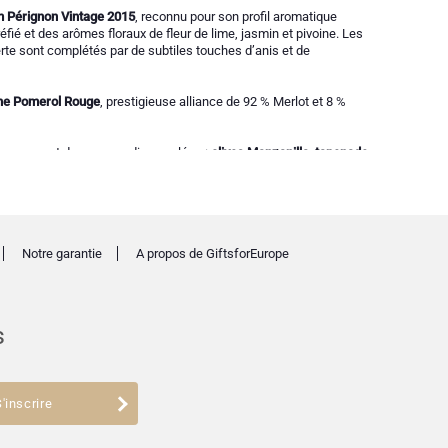
Pérignon Vintage 2015
, reconnu pour son profil aromatique
ié et des arômes floraux de fleur de lime, jasmin et pivoine. Les
verte sont complétés par de subtiles touches d’anis et de
ne Pomerol Rouge
, prestigieuse alliance de 92 % Merlot et 8 %
douceurs et de gourmandises salées :
olives Manzanilla
,
tapenade
 à l’huile d’olive extra vierge
,
chocolats Godiva
,
macarons
hocolat noir Neuhaus
et plus encore.
r les familles, les amis, ou un présent très raffiné pour une
Notre garantie
A propos de GiftsforEurope
s
'inscrire