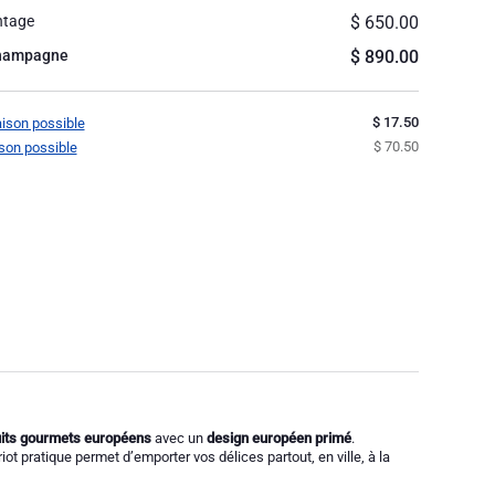
ntage
$ 650.00
Champagne
$ 890.00
$ 17.50
raison possible
$ 70.50
aison possible
its gourmets européens
avec un
design européen primé
.
riot pratique permet d’emporter vos délices partout, en ville, à la