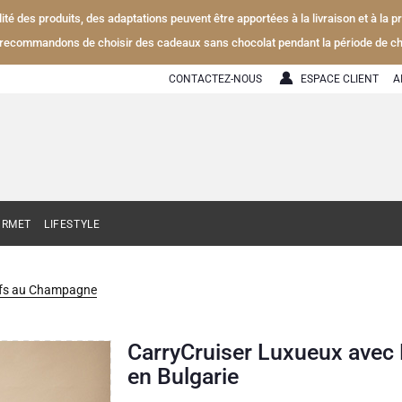
alité des produits, des adaptations peuvent être apportées à la livraison et à la
recommandons de choisir des cadeaux sans chocolat pendant la période de ch
CONTACTEZ-NOUS
ESPACE CLIENT
A
URMET
LIFESTYLE
ifs au Champagne
CarryCruiser Luxueux ave
en Bulgarie