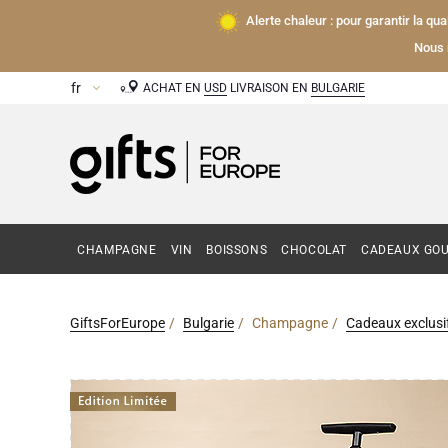
Alerte chaleur : pour garantir la qu
Nous 
ACHAT EN
USD
LIVRAISON EN
BULGARIE
CHAMPAGNE
VIN
BOISSONS
CHOCOLAT
CADEAUX GO
GiftsForEurope
Bulgarie
Champagne
Cadeaux exclus