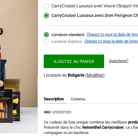
CarryCruiser Luxueux avec Veuve Clicquot Vi
CarryCruiser Luxueux avec Dom Perignon 
Cliquez ici pour la date de liv
Livraison standard
Cliquez ici pour la date de livr
Livraison Express
Questions?
AJOUTEZ AU PANIER
Livraison en
Bulgarie
(
Modifiez
)
Description
Contenu
SKU
: GFE2001920
Ce cadeau de luxe unique combine les meilleurs
produ
Présenté dans le chic
Reisenthel Carrycruiser
, ce cha
campagne ou en banlieue.