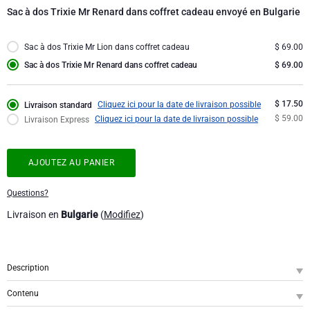
Collection d'Entreprise
Anniversaire
Godiva chocolats
Sac à dos Trixie Mr Renard dans coffret cadeau envoyé en Bulgarie
Jules Destrooper
Cadeaux d'affaires
Lanson Champagne
Sac à dos Trixie Mr Lion dans coffret cadeau
$ 69.00
Sac à dos Trixie Mr Renard dans coffret cadeau
$ 69.00
Cadeaux mariage
Moët & Chandon
$ 17.50
Cliquez ici pour la date de livraison possible
Livraison standard
Félicitations
Neuhaus chocolats
$ 59.00
Cliquez ici pour la date de livraison possible
Livraison Express
Remerciements
Pommery Champagne
AJOUTEZ AU PANIER
Romance
Trixie bébé & enfants
Questions?
Livraison en
Bulgarie
(
Modifiez
)
Cadeaux pour elle
Veuve Clicquot
Cadeaux pour lui
Description
SKU
: GFE2001982
Bon rétablissement
Contenu
Préparez votre enfant à aller à l'école ou à partir à l'aventure avec ce joli sac à