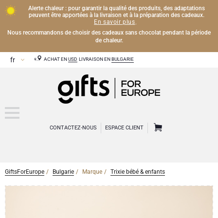
Alerte chaleur : pour garantir la qualité des produits, des adaptations
peuvent être apportées à la livraison et à la préparation des cadeaux.
En savoir plus
.
Nous recommandons de choisir des cadeaux sans chocolat pendant la période
de chaleur.
ACHAT EN
USD
LIVRAISON EN
BULGARIE
CONTACTEZ-NOUS
ESPACE CLIENT
GiftsForEurope
Bulgarie
Marque
Trixie bébé & enfants
CHAMPAGNE
Cadeaux Champagne
VIN