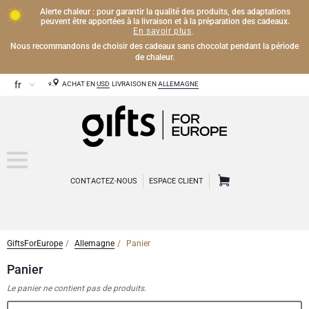
Alerte chaleur : pour garantir la qualité des produits, des adaptations
peuvent être apportées à la livraison et à la préparation des cadeaux.
En savoir plus
.
Nous recommandons de choisir des cadeaux sans chocolat pendant la période
de chaleur.
ACHAT EN
USD
LIVRAISON EN
ALLEMAGNE
CONTACTEZ-NOUS
ESPACE CLIENT
GiftsForEurope
Allemagne
Panier
CHAMPAGNE
Panier
Cadeaux Champagne
VIN
Le panier ne contient pas de produits.