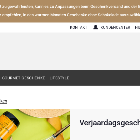
ät zu gewährleisten, kann es zu Anpassungen beim Geschenkversand und der
r empfehlen, in den warmen Monaten Geschenke ohne Schokolade auszuwähl
KONTAKT
KUNDENCENTER
HI
GOURMET GESCHENKE
LIFESTYLE
nken
Verjaardagsgesc