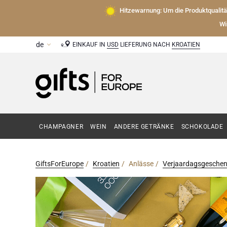
Hitzewarnung: Um die Produktqualit
Wi
EINKAUF IN
USD
LIEFERUNG NACH
KROATIEN
CHAMPAGNER
WEIN
ANDERE GETRÄNKE
SCHOKOLADE
GiftsForEurope
Kroatien
Anlässe
Verjaardagsgesche