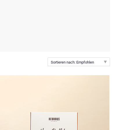
Sortieren nach: Empfohlen
Empfohlen
Neuheiten
Preis: niedrigster zuerst
Preis: höchster zuerst