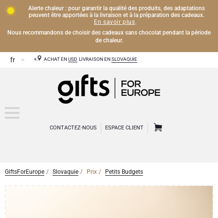
Alerte chaleur : pour garantir la qualité des produits, des adaptations
peuvent être apportées à la livraison et à la préparation des cadeaux.
En savoir plus
.
Nous recommandons de choisir des cadeaux sans chocolat pendant la période
de chaleur.
ACHAT EN
USD
LIVRAISON EN
SLOVAQUIE
CONTACTEZ-NOUS
ESPACE CLIENT
GiftsForEurope
Slovaquie
Prix
Petits Budgets
CHAMPAGNE
Cadeaux Champagne
VIN