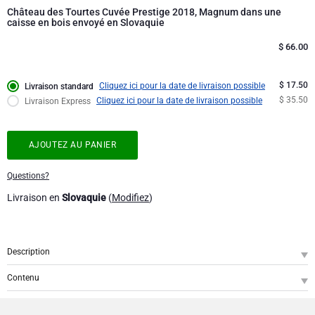
Collection d'Entreprise
Anniversaire
Godiva chocolats
Château des Tourtes Cuvée Prestige 2018, Magnum dans une
Jules Destrooper
caisse en bois envoyé en Slovaquie
Cadeaux d'affaires
Lanson Champagne
$
66.00
Cadeaux mariage
Moët & Chandon
$ 17.50
Cliquez ici pour la date de livraison possible
Livraison standard
$ 35.50
Cliquez ici pour la date de livraison possible
Livraison Express
Félicitations
Neuhaus chocolats
AJOUTEZ AU PANIER
Remerciements
Pommery Champagne
Questions?
Romance
Trixie bébé & enfants
Livraison en
Slovaquie
(
Modifiez
)
Cadeaux pour elle
Veuve Clicquot
Description
Cadeaux pour lui
SKU
: GOCC002040
Contenu
Vous voulez surprendre votre famille ou vos amis lors d'un dîner? N'oubliez pas
Bon rétablissement
Château des Tourtes - Cuvée Prestige Rouge Magnum 2020, 1,5L
1
le vin... Ce Château des Tourtes Cuvée Prestige est un vin idéal pour cette
occasion et se présente dans une bouteille Magnum de 1,5 litre. Un vin