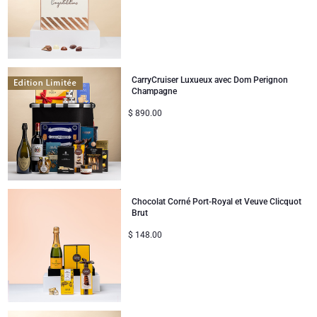
Cadeaux pour partager
Naissance
CarryCruiser Luxueux avec Dom Perignon
Cadeaux pour enfants
Champagne
$
890.00
Cadeaux de Noël
Chocolat Corné Port-Royal et Veuve Clicquot
Brut
$
148.00