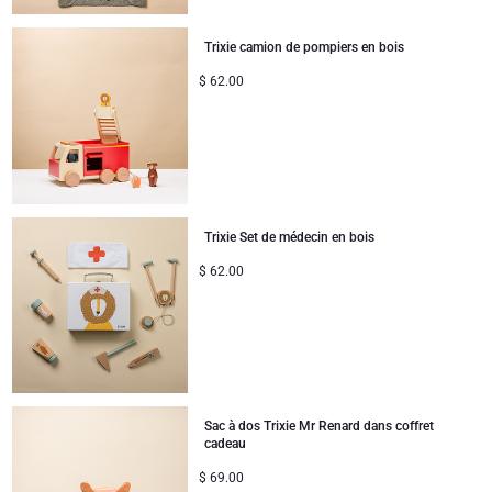
Services de Cadeaux d'Affaires
Nouvelles arrivées
VIP Cadeaux
Dom Pérignon
Jules Destrooper
Trixie camion de pompiers en bois
Collection d'Entreprise
Anniversaire
Godiva chocolats
$
62.00
Cadeaux d'affaires
Lanson Champagne
Cadeaux mariage
Moët & Chandon
Félicitations
Trixie Set de médecin en bois
Neuhaus chocolats
$
62.00
Remerciements
Pommery Champagne
Romance
Trixie bébé & enfants
Cadeaux pour elle
Veuve Clicquot
Sac à dos Trixie Mr Renard dans coffret
cadeau
Cadeaux pour lui
$
69.00