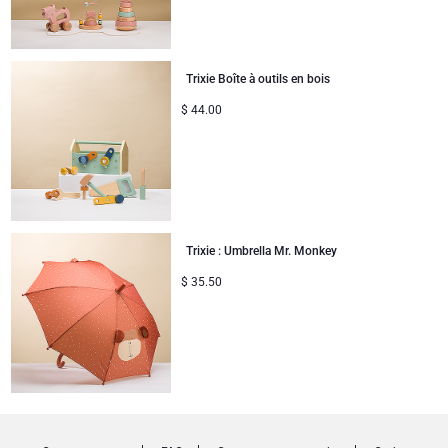
Trixie Boîte à outils en bois
$
44.00
Trixie : Umbrella Mr. Monkey
$
35.50