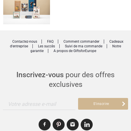
Cadeaux pour enfants
Cadeaux de Noël
Contactez-nous
FAQ
Comment commander
Cadeaux
d'entreprise
Les succès
Suivi de ma commande
Notre
garantie
A propos de GiftsforEurope
Inscrivez-vous
pour des offres
exclusives
Votre adresse e-mail
S'inscrire