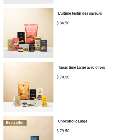
Cadeaux mariage
Trixie bébé & enfants
L'ultime festin des saveurs
Félicitations
$
86.50
Remerciements
Romance
Tapas time Large avec olives
Cadeaux pour elle
$
70.50
Cadeaux pour lui
Bon rétablissement
Cadeaux pour partager
Chocoholic Large
$
79.50
Naissance