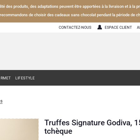
alité des produits, des adaptations peuvent être apportées à la livraison et à la
recommandons de choisir des cadeaux sans chocolat pendant la période de ch
CONTACTEZ-NOUS
ESPACE CLIENT
A
URMET
LIFESTYLE
ts
Truffes Signature Godiva, 
tchèque