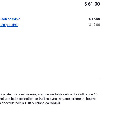
$
61.00
$ 17.50
raison possible
$ 47.00
aison possible
 et décorations variées, sont un véritable délice. Le coffret de 15
ntient une belle collection de truffes avec mousse, crème au beurre
 chocolat noir, au lait ou blanc de Godiva.