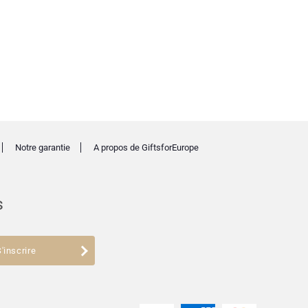
Notre garantie
A propos de GiftsforEurope
s
'inscrire