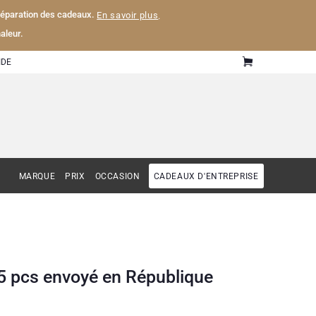
 préparation des cadeaux.
En savoir plus
.
aleur.
IDE
MARQUE
PRIX
OCCASION
CADEAUX D'ENTREPRISE
15 pcs envoyé en République