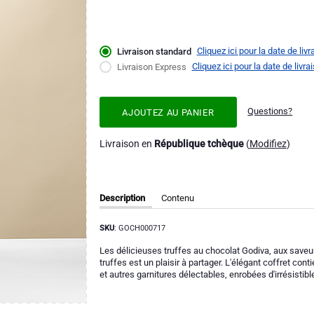
Cliquez ici pour la date de liv
Livraison standard
Cliquez ici pour la date de livr
Livraison Express
Questions?
AJOUTEZ AU PANIER
Livraison en
République tchèque
(
Modifiez
)
Description
Contenu
SKU
: GOCH000717
Les délicieuses truffes au chocolat Godiva, aux saveurs
truffes est un plaisir à partager. L'élégant coffret co
et autres garnitures délectables, enrobées d'irrésistible