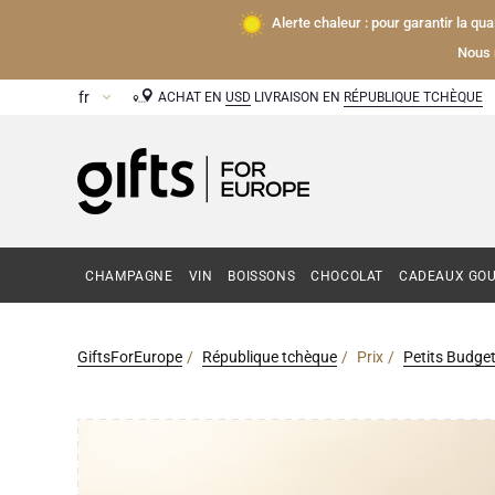
Alerte chaleur : pour garantir la qu
Nous 
ACHAT EN
USD
LIVRAISON EN
RÉPUBLIQUE TCHÈQUE
CHAMPAGNE
VIN
BOISSONS
CHOCOLAT
CADEAUX GO
GiftsForEurope
République tchèque
Prix
Petits Budge