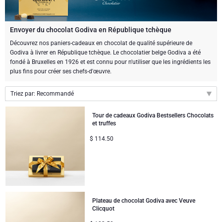
Cadeaux de vin
Cadeaux exclusifs au Champagne
BOISSONS
Bouteille de Champagne
Bouteille de vin
CHOCOLAT
Envoyer du chocolat Godiva en République tchèque
Bouteille de Champagne
Découvrez nos paniers-cadeaux en chocolat de qualité supérieure de
Marques
Godiva à livrer en République tchèque. Le chocolatier belge Godiva a été
Cadeaux au chocolat
Cadeaux vins mousseux
CADEAUX GOURMET
Cadeaux vins mousseux
fondé à Bruxelles en 1926 et est connu pour n'utiliser que les ingrédients les
Dom Pérignon
plus fins pour créer ses chefs-d'œuvre.
Cadeaux gourmet
Cadeaux chocolat et Champagne
LIFESTYLE
Cadeau bière
Cadeaux de chocolat et de vin
Moët & Chandon
Triez par: Recommandé
Des cadeaux bien être
MARQUE
Cadeaux de chocolat et de vin
Cadeaux sans alcool
Recommandé
Tour de cadeaux Godiva Bestsellers Chocolats
Pommery Champagne
et truffes
Nouveautés
Atelier Rebul
Atelier Rebul
PRIX
Sweet Gifts
$
114.50
Prix par ordre croissant
Veuve Clicquot
Petits Budgets
Cartwright & Butler
OCCASION
Le Parfum de Nathalie
Prix par ordre décroissant
Neuhaus chocolats
Lanson Champagne
Cadeaux populaires
Cadeaux Luxueux
CADEAUX D'ENTREPRISE
Corné Port-Royal chocolats Belges
Godiva chocolats
Plateau de chocolat Godiva avec Veuve
Services de Cadeaux d'Affaires
Nouvelles arrivées
VIP Cadeaux
Dom Pérignon
Corné Port-Royal chocolats Belges
Clicquot