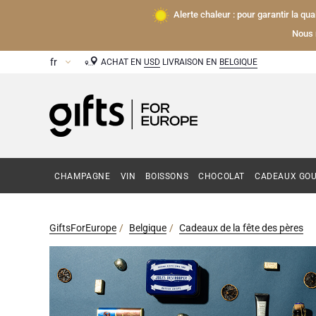
Alerte chaleur : pour garantir la qu
Nous 
ACHAT EN
USD
LIVRAISON EN
BELGIQUE
CHAMPAGNE
VIN
BOISSONS
CHOCOLAT
CADEAUX GO
GiftsForEurope
Belgique
Cadeaux de la fête des pères