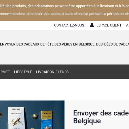
alité des produits, des adaptations peuvent être apportées à la livraison et à la
recommandons de choisir des cadeaux sans chocolat pendant la période de ch
CONTACTEZ-NOUS
ESPACE CLIENT
A
ENVOYER DES CADEAUX DE FÊTE DES PÈRES EN BELGIQUE. DES IDÉES DE CADE
URMET
LIFESTYLE
LIVRAISON FLEURS
Envoyer des cadea
Belgique