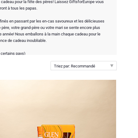
 cadeau pour la fête des pères! Laissez GiftsforEurope vous
iront à tous les papas.
affinés en passant par les en-cas savoureux et les délicieuses
e père, votre grand-père ou votre mari se sente encore plus
tte année! Nous emballons à la main chaque cadeau pour le
ience de cadeau inoubliable.
 certains pays)
Triez par: Recommandé
Recommandé
Nouveautés
Prix par ordre croissant
Prix par ordre décroissant