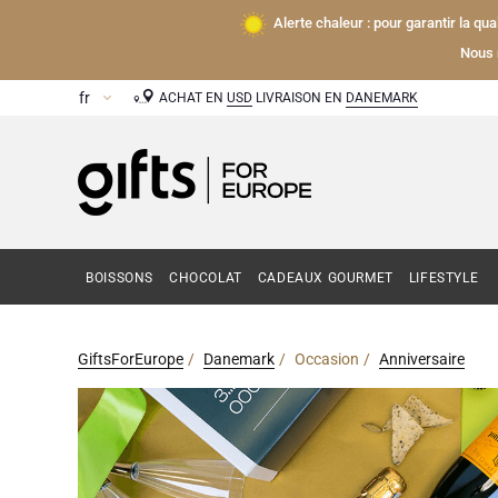
Alerte chaleur : pour garantir la qu
Nous 
ACHAT EN
USD
LIVRAISON EN
DANEMARK
BOISSONS
CHOCOLAT
CADEAUX GOURMET
LIFESTYLE
GiftsForEurope
Danemark
Occasion
Anniversaire