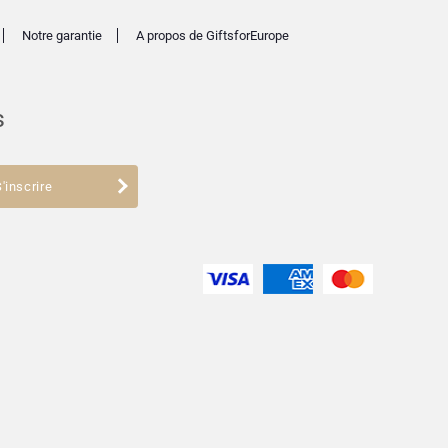
Notre garantie
A propos de GiftsforEurope
s
'inscrire