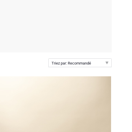
Triez par: Recommandé
Recommandé
Nouveautés
Prix par ordre croissant
Prix par ordre décroissant