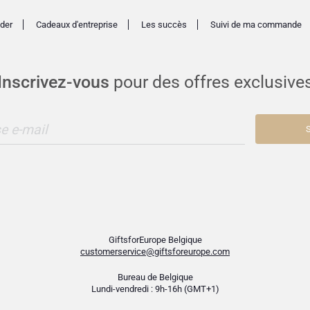
der
Cadeaux d'entreprise
Les succès
Suivi de ma commande
Inscrivez-vous
pour des offres exclusive
e e-mail
S
GiftsforEurope Belgique
customerservice@giftsforeurope.com
Bureau de Belgique
Lundi-vendredi : 9h-16h (GMT+1)