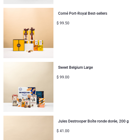
Cadeaux mariage
Corné Port-Royal Best-sellers
Félicitations
$
99.50
Remerciements
Romance
Sweet Belgium Large
Cadeaux pour elle
$
99.00
Cadeaux pour lui
Bon rétablissement
Cadeaux pour partager
Jules Destrooper Boîte ronde dorée, 200 g
$
41.00
Naissance