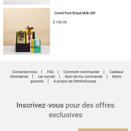
Corné Port-Royal Milk Gift
$
100.00
Contactez-nous
FAQ
Comment commander
Cadeaux
d'entreprise
Les succès
Suivi de ma commande
Notre
garantie
A propos de GiftsforEurope
Inscrivez-vous
pour des offres
exclusives