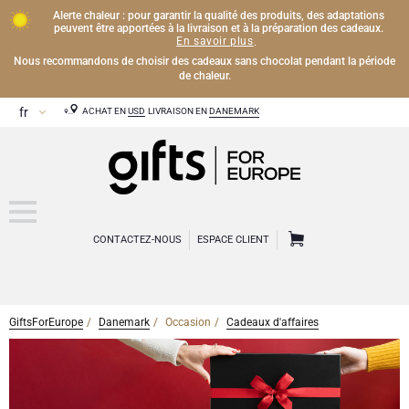
Alerte chaleur : pour garantir la qualité des produits, des adaptations
peuvent être apportées à la livraison et à la préparation des cadeaux.
En savoir plus
.
Nous recommandons de choisir des cadeaux sans chocolat pendant la période
de chaleur.
ACHAT EN
USD
LIVRAISON EN
DANEMARK
CONTACTEZ-NOUS
ESPACE CLIENT
GiftsForEurope
Danemark
Occasion
Cadeaux d'affaires
BOISSONS
Cadeaux sans alcool
CHOCOLAT