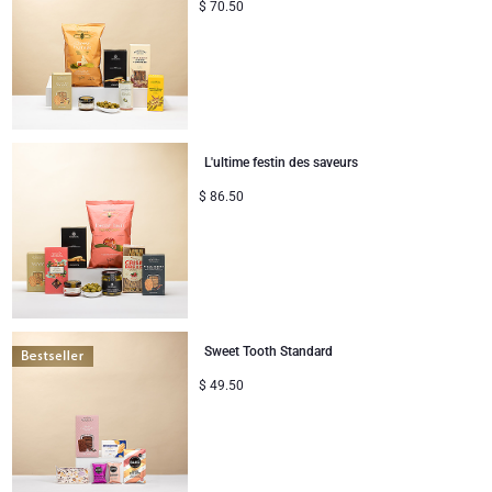
$
70.50
L'ultime festin des saveurs
$
86.50
Sweet Tooth Standard
$
49.50