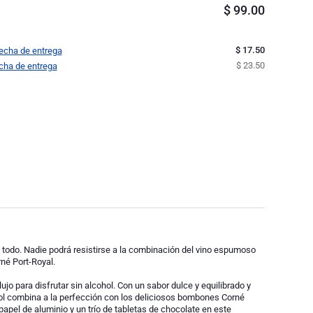
$
99.00
$ 17.50
fecha de entrega
$ 23.50
echa de entrega
e todo. Nadie podrá resistirse a la combinación del vino espumoso
né Port-Royal.
jo para disfrutar sin alcohol. Con un sabor dulce y equilibrado y
hol combina a la perfección con los deliciosos bombones Corné
papel de aluminio y un trío de tabletas de chocolate en este