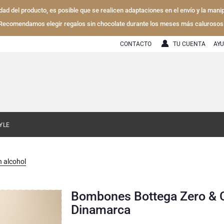
lidad del producto, es posible que se realicen adaptaciones en el envío y la mani
Recomendamos elegir regalos sin chocolate durante los meses más calurosos
CONTACTO
TU CUENTA
AY
YLE
n alcohol
Bombones Bottega Zero & C
Dinamarca