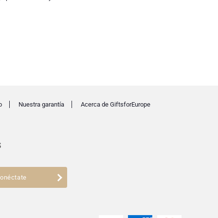
o
Nuestra garantía
Acerca de GiftsforEurope
s
onéctate