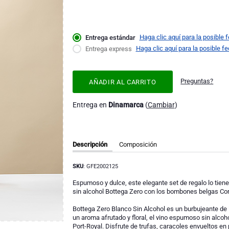
Haga clic aquí para la posible 
Entrega estándar
Haga clic aquí para la posible f
Entrega express
Preguntas?
AÑADIR AL CARRITO
Entrega en
Dinamarca
(
Cambiar
)
Descripción
Composición
SKU
: GFE2002125
Espumoso y dulce, este elegante set de regalo lo tien
sin alcohol Bottega Zero con los bombones belgas Cor
Bottega Zero Blanco Sin Alcohol es un burbujeante de lu
un aroma afrutado y floral, el vino espumoso sin alco
Port-Royal. Disfrute de trufas, caracoles envueltos en 