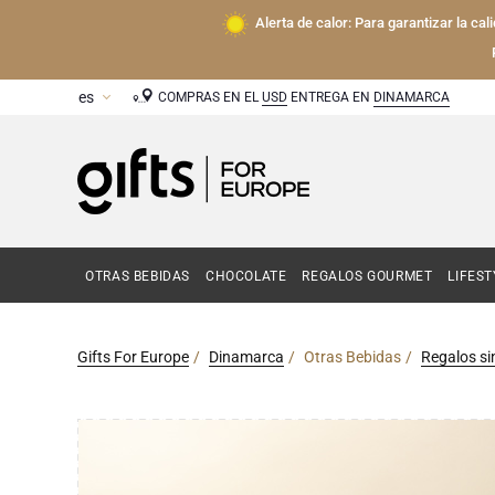
Alerta de calor: Para garantizar la ca
COMPRAS EN EL
USD
ENTREGA EN
DINAMARCA
OTRAS BEBIDAS
CHOCOLATE
REGALOS GOURMET
LIFEST
Gifts For Europe
Dinamarca
Otras Bebidas
Regalos si