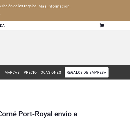
pulación de los regalos.
Más información
.
.
UDA
MARCAS
PRECIO
OCASIONES
REGALOS DE EMPRESA
orné Port-Royal envío a