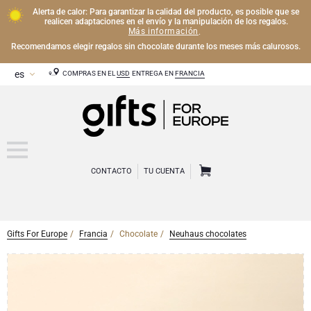
Alerta de calor: Para garantizar la calidad del producto, es posible que se
realicen adaptaciones en el envío y la manipulación de los regalos.
Más información
.
Recomendamos elegir regalos sin chocolate durante los meses más calurosos.
COMPRAS EN EL
USD
ENTREGA EN
FRANCIA
CONTACTO
TU CUENTA
Gifts For Europe
Francia
Chocolate
Neuhaus chocolates
CHAMPÁN
Regalos de Champán
VINO
Regalos de vino
Regalos exclusivos de Champán
OTRAS BEBIDAS