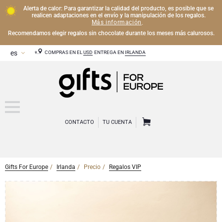
Alerta de calor: Para garantizar la calidad del producto, es posible que se
realicen adaptaciones en el envío y la manipulación de los regalos.
Más información
.
Recomendamos elegir regalos sin chocolate durante los meses más calurosos.
COMPRAS EN EL
USD
ENTREGA EN
IRLANDA
CONTACTO
TU CUENTA
Gifts For Europe
Irlanda
Precio
Regalos VIP
CHAMPÁN
Regalos de Champán
VINO
Regalos de vino
Regalos exclusivos de Champán
OTRAS BEBIDAS