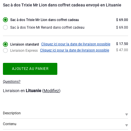
Collection d'Entreprise
Anniversaire
Godiva chocolats
Sac à dos Trixie Mr Lion dans coffret cadeau envoyé en Lituanie
Jules Destrooper
Cadeaux d'affaires
Lanson Champagne
Sac à dos Trixie Mr Lion dans coffret cadeau
$ 69.00
Sac à dos Trixie Mr Renard dans coffret cadeau
$ 69.00
Cadeaux mariage
Moët & Chandon
$ 17.50
Cliquez ici pour la date de livraison possible
Livraison standard
Félicitations
Neuhaus chocolats
$ 47.00
Cliquez ici pour la date de livraison possible
Livraison Express
Remerciements
Pommery Champagne
AJOUTEZ AU PANIER
Romance
Trixie bébé & enfants
Questions?
Livraison en
Lituanie
(
Modifiez
)
Cadeaux pour elle
Veuve Clicquot
Cadeaux pour lui
Description
SKU
: GFE2001981
Bon rétablissement
Contenu
Préparez votre enfant à aller à l'école ou à partir à l'aventure avec ce joli sac à