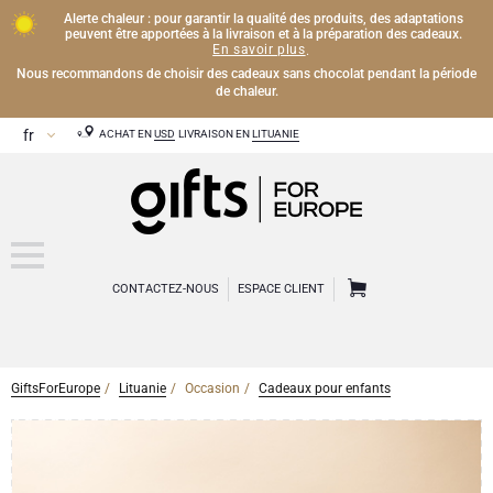
Alerte chaleur : pour garantir la qualité des produits, des adaptations
peuvent être apportées à la livraison et à la préparation des cadeaux.
En savoir plus
.
Nous recommandons de choisir des cadeaux sans chocolat pendant la période
de chaleur.
ACHAT EN
USD
LIVRAISON EN
LITUANIE
CONTACTEZ-NOUS
ESPACE CLIENT
GiftsForEurope
Lituanie
Occasion
Cadeaux pour enfants
CHAMPAGNE
Cadeaux Champagne
VIN