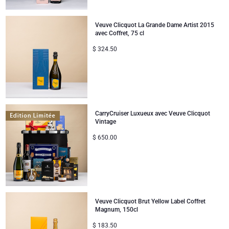
Veuve Clicquot La Grande Dame Artist 2015
avec Coffret, 75 cl
$
324.50
CarryCruiser Luxueux avec Veuve Clicquot
Vintage
$
650.00
Veuve Clicquot Brut Yellow Label Coffret
Magnum, 150cl
$
183.50