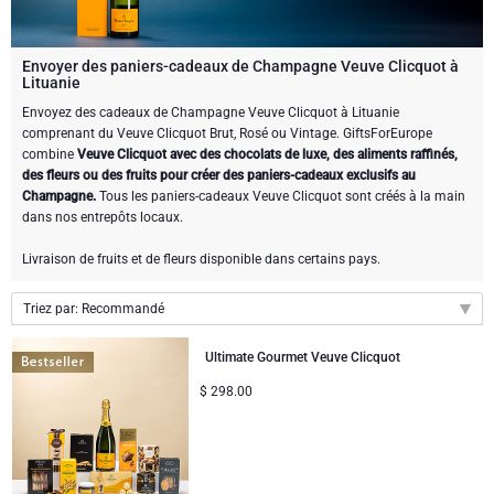
Cadeaux de vin
Cadeaux exclusifs au Champagne
BOISSONS
Bouteille de Champagne
Bouteille de vin
CHOCOLAT
Envoyer des paniers-cadeaux de Champagne Veuve Clicquot à
Bouteille de Champagne
Lituanie
Marques
Envoyez des cadeaux de Champagne Veuve Clicquot à Lituanie
Cadeaux au chocolat
Cadeaux vins mousseux
CADEAUX GOURMET
Cadeaux vins mousseux
comprenant du Veuve Clicquot Brut, Rosé ou Vintage. GiftsForEurope
Dom Pérignon
combine
Veuve Clicquot avec des chocolats de luxe, des aliments raffinés,
Cadeaux gourmet
Cadeaux chocolat et Champagne
LIFESTYLE
des fleurs ou des fruits pour créer des paniers-cadeaux exclusifs au
Cadeau bière
Cadeaux de chocolat et de vin
Champagne.
Tous les paniers-cadeaux Veuve Clicquot sont créés à la main
Moët & Chandon
dans nos entrepôts locaux.
Des cadeaux bien être
MARQUE
Cadeaux de chocolat et de vin
Cadeaux spiritueux
Livraison de fruits et de fleurs disponible dans certains pays.
Pommery Champagne
Atelier Rebul
Atelier Rebul
PRIX
Sweet Gifts
Cadeaux sans alcool
Triez par: Recommandé
Veuve Clicquot
Petits Budgets
Cartwright & Butler
OCCASION
Le Parfum de Nathalie
Neuhaus chocolats
Recommandé
Ultimate Gourmet Veuve Clicquot
Lanson Champagne
Nouveautés
$
298.00
Cadeaux populaires
Cadeaux Luxueux
CADEAUX D'ENTREPRISE
Corné Port-Royal chocolats Belges
Godiva chocolats
Prix par ordre croissant
Prix par ordre décroissant
Services de Cadeaux d'Affaires
Nouvelles arrivées
VIP Cadeaux
Dom Pérignon
Corné Port-Royal chocolats Belges