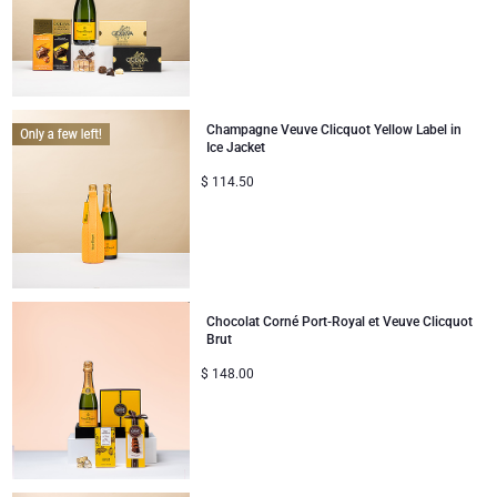
Cadeaux pour partager
Naissance
Champagne Veuve Clicquot Yellow Label in
Cadeaux pour enfants
Ice Jacket
$
114.50
Cadeaux de Noël
Chocolat Corné Port-Royal et Veuve Clicquot
Brut
$
148.00