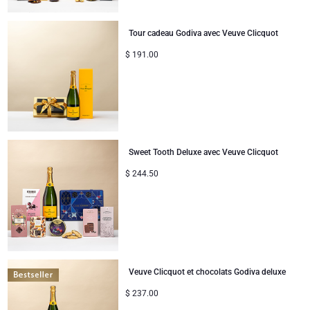
Collection d'Entreprise
Anniversaire
Godiva chocolats
Jules Destrooper
Tour cadeau Godiva avec Veuve Clicquot
Cadeaux d'affaires
Lanson Champagne
$
191.00
Cadeaux mariage
Moët & Chandon
Félicitations
Neuhaus chocolats
Remerciements
Pommery Champagne
Sweet Tooth Deluxe avec Veuve Clicquot
$
244.50
Romance
Trixie bébé & enfants
Cadeaux pour elle
Veuve Clicquot
Cadeaux pour lui
Veuve Clicquot et chocolats Godiva deluxe
Bon rétablissement
$
237.00