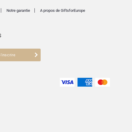
Notre garantie
A propos de GiftsforEurope
s
'inscrire