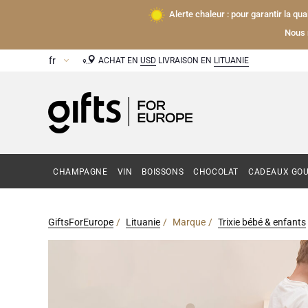
Alerte chaleur : pour garantir la qu
Nous 
ACHAT EN
USD
LIVRAISON EN
LITUANIE
CHAMPAGNE
VIN
BOISSONS
CHOCOLAT
CADEAUX GO
GiftsForEurope
Lituanie
Marque
Trixie bébé & enfants