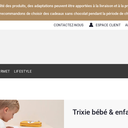
alité des produits, des adaptations peuvent être apportées à la livraison et à la
recommandons de choisir des cadeaux sans chocolat pendant la période de ch
CONTACTEZ-NOUS
ESPACE CLIENT
A
URMET
LIFESTYLE
Trixie bébé & enf