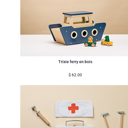
Trixie ferry en bois
$
62.00