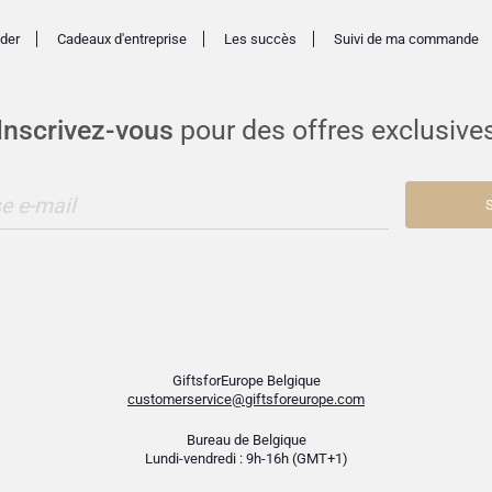
der
Cadeaux d'entreprise
Les succès
Suivi de ma commande
Inscrivez-vous
pour des offres exclusive
e e-mail
S
GiftsforEurope Belgique
customerservice@giftsforeurope.com
Bureau de Belgique
Lundi-vendredi : 9h-16h (GMT+1)