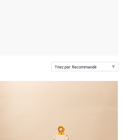
Triez par: Recommandé
Recommandé
Nouveautés
Prix par ordre croissant
Prix par ordre décroissant