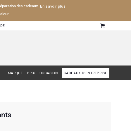
 préparation des cadeaux.
En savoir plus
.
aleur.
IDE
MARQUE
PRIX
OCCASION
CADEAUX D'ENTREPRISE
ants