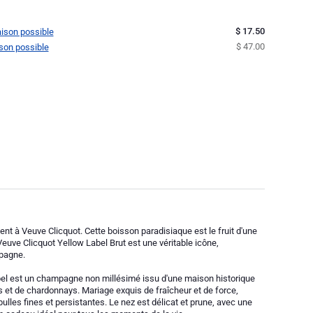
$ 17.50
raison possible
$ 47.00
aison possible
à Veuve Clicquot. Cette boisson paradisiaque est le fruit d'une
 Veuve Clicquot Yellow Label Brut est une véritable icône,
mpagne.
el est un champagne non millésimé issu d'une maison historique
 et de chardonnays. Mariage exquis de fraîcheur et de force,
lles fines et persistantes. Le nez est délicat et prune, avec une