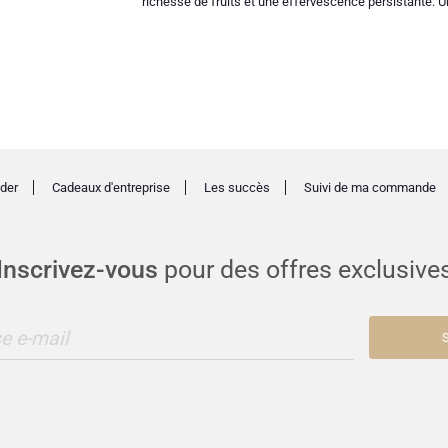
richesse de fruits et une effervescence persistante. U
der
Cadeaux d'entreprise
Les succès
Suivi de ma commande
Inscrivez-vous
pour des offres exclusive
e e-mail
S