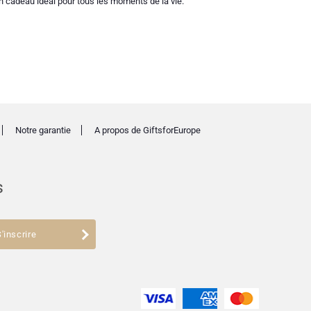
n cadeau idéal pour tous les moments de la vie.
Notre garantie
A propos de GiftsforEurope
s
'inscrire