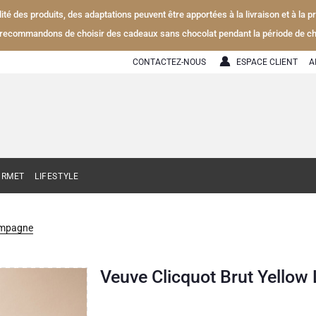
alité des produits, des adaptations peuvent être apportées à la livraison et à la
recommandons de choisir des cadeaux sans chocolat pendant la période de ch
CONTACTEZ-NOUS
ESPACE CLIENT
A
URMET
LIFESTYLE
ampagne
Veuve Clicquot Brut Yellow 