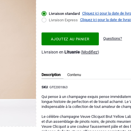
Cliquez ici pour la date de liv
Livraison standard
Cliquez ici pour la date de livr
Livraison Express
Questions?
AJOUTEZ AU PANIER
Livraison en
Lituanie
(
Modifiez
)
Description
Contenu
SKU
: GFE2001863
Qui pense à un champagne exquis pense immédiatement 
longue histoire de perfection et de travail acharné. Le
indispensable à la collection de tout amateur de cha
Le célèbre champagne Veuve Clicquot Brut Yellow Lab
et d'un assemblage de pinots noirs, de pinots meuniers
Veuve Clicquot a une couleur faussement pâle et des bu