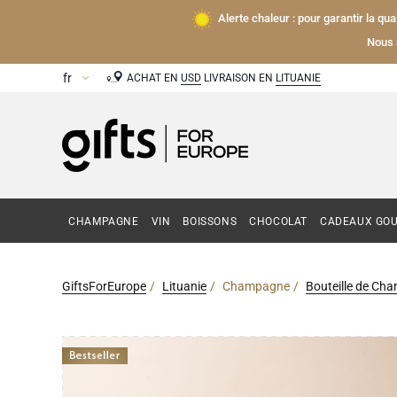
Alerte chaleur : pour garantir la qu
Nous 
ACHAT EN
USD
LIVRAISON EN
LITUANIE
CHAMPAGNE
VIN
BOISSONS
CHOCOLAT
CADEAUX GO
GiftsForEurope
Lituanie
Champagne
Bouteille de Ch