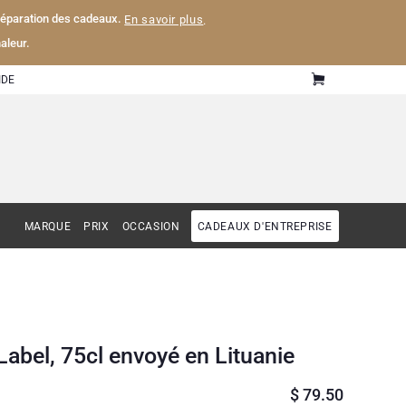
 préparation des cadeaux.
En savoir plus
.
aleur.
IDE
MARQUE
PRIX
OCCASION
CADEAUX D'ENTREPRISE
Label, 75cl envoyé en Lituanie
$
79.50