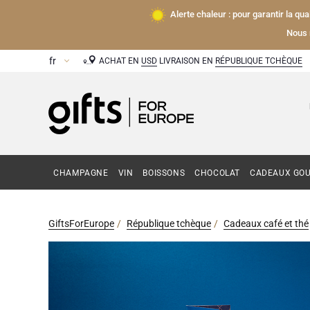
Alerte chaleur : pour garantir la qu
Nous 
ACHAT EN
USD
LIVRAISON EN
RÉPUBLIQUE TCHÈQUE
CHAMPAGNE
VIN
BOISSONS
CHOCOLAT
CADEAUX GO
GiftsForEurope
République tchèque
Cadeaux café et thé