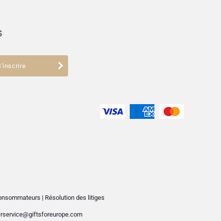
s
'inscrire
 consommateurs
|
Résolution des litiges
rservice@giftsforeurope.com