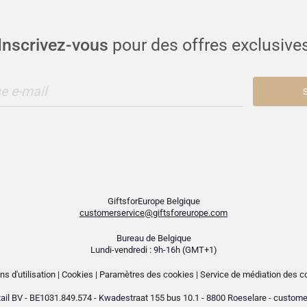
Inscrivez-vous
pour des offres exclusive
e e-mail
S
GiftsforEurope Belgique
customerservice@giftsforeurope.com
Bureau de Belgique
Lundi-vendredi : 9h-16h (GMT+1)
ns d'utilisation
|
Cookies
|
Paramètres des cookies
|
Service de médiation des
ail BV
- BE1031.849.574 - Kwadestraat 155 bus 10.1 - 8800 Roeselare -
custome