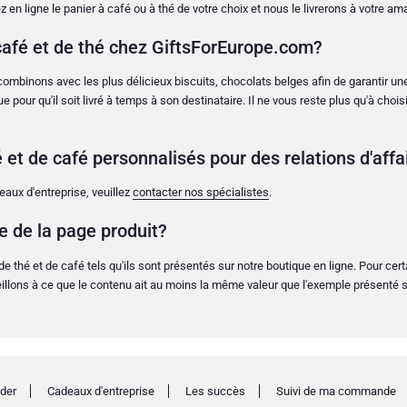
n ligne le panier à café ou à thé de votre choix et nous le livrerons à votre am
fé et de thé chez GiftsForEurope.com?
combinons avec les plus délicieux biscuits, chocolats belges afin de garantir u
ue pour qu'il soit livré à temps à son destinataire. Il ne vous reste plus qu'à ch
t de café personnalisés pour des relations d'affa
aux d'entreprise, veuillez
contacter nos spécialistes
.
ge de la page produit?
thé et de café tels qu'ils sont présentés sur notre boutique en ligne. Pour cer
llons à ce que le contenu ait au moins la même valeur que l'exemple présenté su
der
Cadeaux d'entreprise
Les succès
Suivi de ma commande