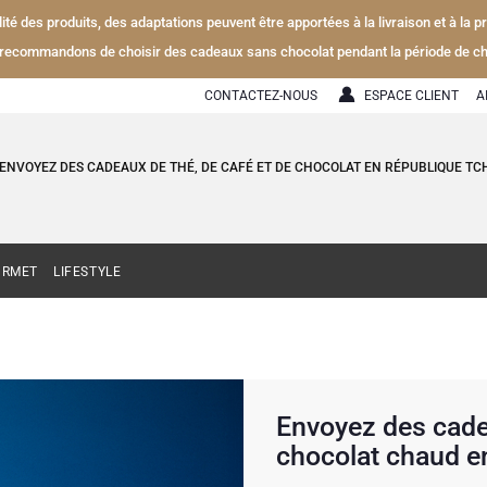
alité des produits, des adaptations peuvent être apportées à la livraison et à la
recommandons de choisir des cadeaux sans chocolat pendant la période de ch
CONTACTEZ-NOUS
ESPACE CLIENT
A
ENVOYEZ DES CADEAUX DE THÉ, DE CAFÉ ET DE CHOCOLAT EN RÉPUBLIQUE T
URMET
LIFESTYLE
Envoyez des cadea
chocolat chaud e