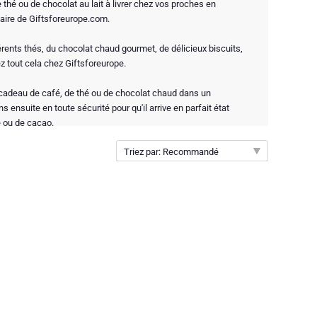
hé ou de chocolat au lait à livrer chez vos proches en
iaire de Giftsforeurope.com.
rents thés, du chocolat chaud gourmet, de délicieux biscuits,
ez tout cela chez Giftsforeurope.
adeau de café, de thé ou de chocolat chaud dans un
 ensuite en toute sécurité pour qu'il arrive en parfait état
é ou de cacao.
Triez par: Recommandé
Recommandé
Nouveautés
Prix par ordre croissant
Prix par ordre décroissant