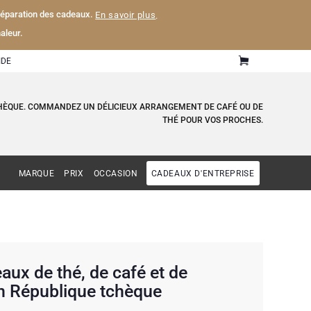
 préparation des cadeaux.
En savoir plus
.
aleur.
IDE
CHÈQUE. COMMANDEZ UN DÉLICIEUX ARRANGEMENT DE CAFÉ OU DE
THÉ POUR VOS PROCHES.
MARQUE
PRIX
OCCASION
CADEAUX D'ENTREPRISE
ux de thé, de café et de
n République tchèque