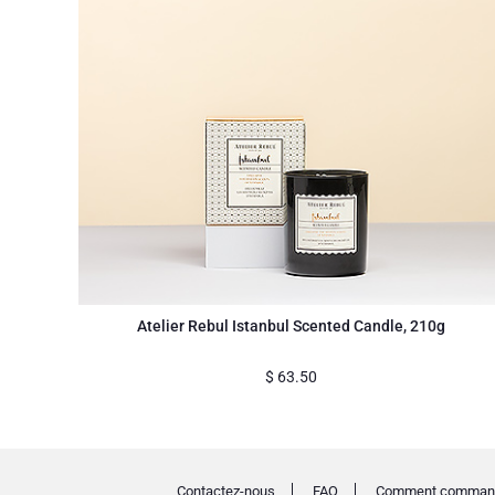
Atelier Rebul Istanbul Scented Candle, 210g
$
63.50
Contactez-nous
FAQ
Comment comman