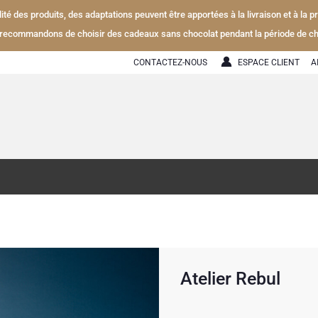
alité des produits, des adaptations peuvent être apportées à la livraison et à la
recommandons de choisir des cadeaux sans chocolat pendant la période de ch
CONTACTEZ-NOUS
ESPACE CLIENT
A
Atelier Rebul