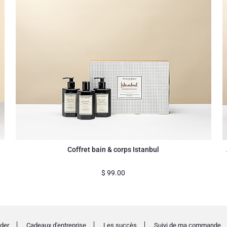
Coffret bain & corps Istanbul
$
99.00
der
Cadeaux d'entreprise
Les succès
Suivi de ma commande