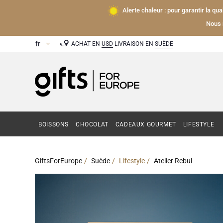
Alerte chaleur : pour garantir la qu
Nous 
ACHAT EN
USD
LIVRAISON EN
SUÈDE
BOISSONS
CHOCOLAT
CADEAUX GOURMET
LIFESTYLE
GiftsForEurope
Suède
Lifestyle
Atelier Rebul