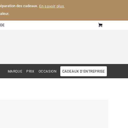
 préparation des cadeaux.
En savoir plus
.
aleur.
IDE
MARQUE
PRIX
OCCASION
CADEAUX D'ENTREPRISE