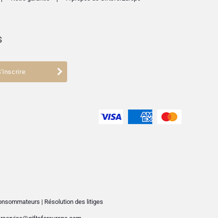
s
'inscrire
 consommateurs
|
Résolution des litiges