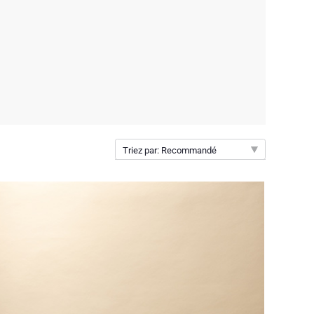
Triez par: Recommandé
Recommandé
Nouveautés
Prix par ordre croissant
Prix par ordre décroissant