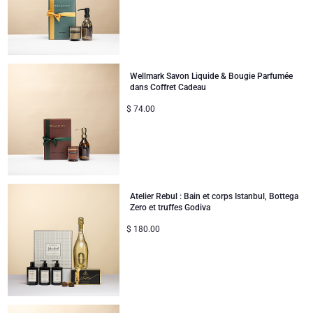
Cadeaux mariage
Prix par ordre décroissant
Félicitations
Wellmark Savon Liquide & Bougie Parfumée
Remerciements
dans Coffret Cadeau
$
74.00
Romance
Cadeaux pour elle
Cadeaux pour lui
Atelier Rebul : Bain et corps Istanbul, Bottega
Zero et truffes Godiva
Bon rétablissement
$
180.00
Cadeaux pour partager
Naissance