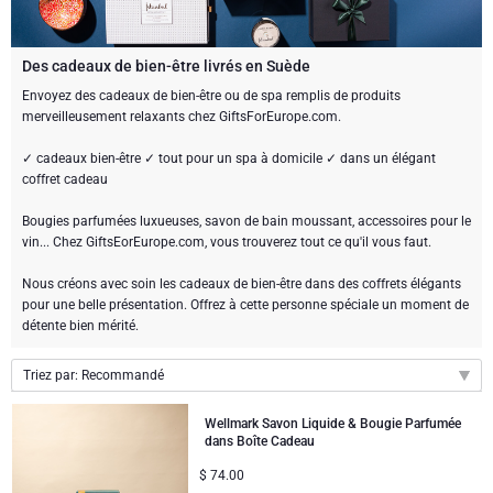
Cadeaux au chocolat
CADEAUX GOURMET
Cadeaux gourmet
Sweet Gifts
LIFESTYLE
Des cadeaux de bien-être livrés en Suède
Envoyez des cadeaux de bien-être ou de spa remplis de produits
merveilleusement relaxants chez GiftsForEurope.com.
Des cadeaux bien être
MARQUE
Neuhaus chocolats
✓ cadeaux bien-être ✓ tout pour un spa à domicile ✓ dans un élégant
Atelier Rebul
Atelier Rebul
PRIX
Godiva chocolats
coffret cadeau
Bougies parfumées luxueuses, savon de bain moussant, accessoires pour le
Petits Budgets
Cartwright & Butler
OCCASION
Corné Port-Royal chocolats Belges
vin... Chez GiftsEorEurope.com, vous trouverez tout ce qu'il vous faut.
Cadeaux populaires
Nous créons avec soin les cadeaux de bien-être dans des coffrets élégants
Cadeaux Luxueux
CADEAUX D'ENTREPRISE
Corné Port-Royal chocolats Belges
Jules Destrooper
pour une belle présentation. Offrez à cette personne spéciale un moment de
détente bien mérité.
Services de Cadeaux d'Affaires
Nouvelles arrivées
VIP Cadeaux
Godiva chocolats
Triez par: Recommandé
Collection d'Entreprise
Anniversaire
Neuhaus chocolats
Recommandé
Wellmark Savon Liquide & Bougie Parfumée
dans Boîte Cadeau
Nouveautés
Cadeaux d'affaires
Trixie bébé & enfants
$
74.00
Prix par ordre croissant