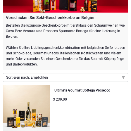
Weingeschenke
Exklusive Champagner-Geschenke
ANDERE GETRÄNKE
Schicken Sie eine Flasche Champagner
Schicken Sie eine Flasche Wein
SCHOKOLADE
Verschicken Sie Sekt-Geschenkkörbe an Belgien
Schicken Sie eine Flasche Champagner
Bestellen Sie luxuriöse Geschenkkörbe mit erstklassigen Schaumweinen wie
Merk
Cava Pere Ventura und Prosecco Spumante Bottega für eine Lieferung in
Schokoladen Geschenke
Sekt Geschenke
GOURMET GESCHENKE
Sekt Geschenke
Belgien.
Dom Perignon Champagner
Gourmet Geschenke
Schokolade und Champagner Geschenke
LIFESTYLE
Bier Geschenke
Geschenke mit Schokolade und Wein
Wählen Sie Ihre Lieblingsgeschenkkombination mit belgischen Seifenblasen
und Schokolade, Gourmet-Snacks, italienischen Köstlichkeiten und vielem
Moet & Chandon Champagner
mehr. Oder versenden Sie einen Geschenkkorb für das Spa mit Körperpflege-
Lifestyle Geschenke
BLUMENLIEFERUNG
Geschenke mit Schokolade und Wein
Alkohol-Geschenksets
und Badeprodukten.
Pommery Champagner
Atelier Rebul
MARKEN
Sweet Gifts
Alkoholfreie Geschenke
Sortieren nach: Empfohlen
Veuve Clicquot Geschenke
Empfohlen
Atelier Rebul
PREIS
Ultimate Gourmet Bottega Prosecco
Le Parfum de Nathalie
Neuhaus Schokoladen
Neuheiten
Lanson Champagner
$
239.00
Budget-Geschenke
Cartwright & Butler
ANLÄSSE
Preis: niedrigster zuerst
Godiva Schokoladen
Preis: höchster zuerst
Populäre Geschenke
Luxusgeschenke
FIRMENGESCHENKE
Corné Port-Royal Belgische Schokoladen
Corné Port-Royal Belgische Schokoladen