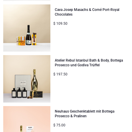
Business Gifts Dienstleistungen
Neue Ankünfte
VIP Geschenke
Dom Perignon Champagner
Jules Destrooper
Cava Josep Masachs & Corné Port-Royal
Chocolates
Unternehmenssammlung
Verjaardagsgeschenken
Godiva Schokoladen
$
109.50
Firmengeschenke
Lanson Champagner
Hochzeitsgeschenke
Moet & Chandon Champagner
Atelier Rebul Istanbul Bath & Body, Bottega
Proficiat
Neuhaus Schokoladen
Prosecco und Godiva Trüffel
$
197.50
Bedankgeschenken
Pommery Champagner
Romantische Geschenke
Trixie Baby & Kinder
Geschenke für Sie
Veuve Clicquot Geschenke
Neuhaus Geschenktablett mit Bottega
Prosecco & Pralinen
Geschenke für Ihn
$
75.00