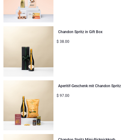
Gute Besserung
Geschenke ideal zum Teilen
Chandon Spritz in Gift Box
Neue Baby-Geschenke
$
38.00
Geschenke für Kinder
Weihnachtsgeschenke
Aperitif-Geschenk mit Chandon Spritz
$
97.00
Chandon Spritz Mini-Picknickkorb