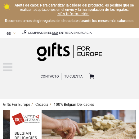
Alerta de calor: Para garantizar la calidad del producto, es posible que se
realicen adaptaciones en el envío y la manipulación de los regalos.
Más información
.
Recomendamos elegir regalos sin chocolate durante los meses más calurosos.
COMPRAS EN EL
USD
ENTREGA EN
CROACIA
CONTACTO
TU CUENTA
Gifts For Europe
Croacia
100% Belgian Delicacies
CHAMPÁN
Regalos de Champán
VINO
Regalos de vino
Regalos exclusivos de Champán
OTRAS BEBIDAS