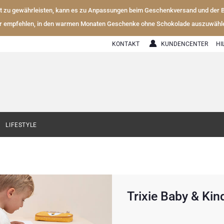
ät zu gewährleisten, kann es zu Anpassungen beim Geschenkversand und der
r empfehlen, in den warmen Monaten Geschenke ohne Schokolade auszuwähl
KONTAKT
KUNDENCENTER
HI
LIFESTYLE
Trixie Baby & Kin