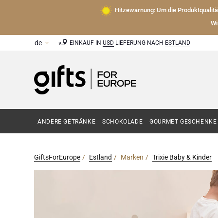
Hitzewarnung: Um die Produktqualit
Wi
EINKAUF IN
USD
LIEFERUNG NACH
ESTLAND
ANDERE GETRÄNKE
SCHOKOLADE
GOURMET GESCHENKE
GiftsForEurope
Estland
Marken
Trixie Baby & Kinder