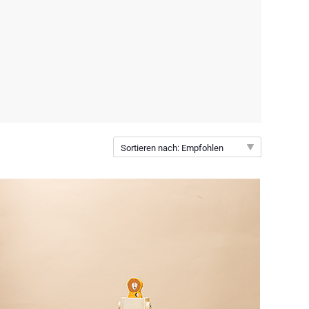
Sortieren nach: Empfohlen
Empfohlen
Neuheiten
Preis: niedrigster zuerst
Preis: höchster zuerst