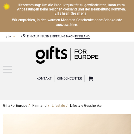
Hitzewarnung: Um die Produktqualität zu gewährleisten, kann es zu
Anpassungen beim Geschenkversand und der Bearbeitung kommen.
Erfahren Sie mehr
.
Wir empfehlen, in den warmen Monaten Geschenke ohne Schokolade
auszuwählen.
EINKAUF IN
USD
LIEFERUNG NACH
FINNLAND
KONTAKT
KUNDENCENTER
GiftsForEurope
Finnland
Lifestyle
Lifestyle Geschenke
ANDERE GETRÄNKE
Alkoholfreie Geschenke
SCHOKOLADE