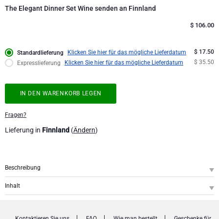
Hochzeitsgeschenke
The Elegant Dinner Set Wine senden an Finnland
$
106.00
Proficiat
$ 17.50
Klicken Sie hier für das mögliche Lieferdatum
Standardlieferung
Bedankgeschenken
$ 35.50
Klicken Sie hier für das mögliche Lieferdatum
Expresslieferung
Romantische Geschenke
IN DEN WARENKORB LEGEN
Geschenke für Sie
Fragen?
Lieferung in
Finnland
(
Ändern
)
Geschenke für Ihn
Gute Besserung
Beschreibung
SKU
: GFE2002777
Geschenke ideal zum Teilen
Inhalt
Wine Cooler & Candle Set
Dentelles Wine Cooler - Wine
1
Dentelles T-Light Tall - Wine
Neue Baby-Geschenke
1
Dentelle T-Light Wide - Wine
1
Kontaktieren Sie uns
FAQ
Wie man bestellt
Geschenke für