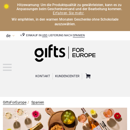
Hitzewarnung: Um die Produktqualität zu gewährleisten, kann es zu
Anpassungen beim Geschenkversand und der Bearbeitung kommen.
Erfahren Sie mehr
.
Wir empfehlen, in den warmen Monaten Geschenke ohne Schokolade
auszuwählen.
EINKAUF IN
USD
LIEFERUNG NACH
SPANIEN
KONTAKT
KUNDENCENTER
GiftsForEurope
Spanien
CHAMPAGNER
Champagner Geschenke
WEIN