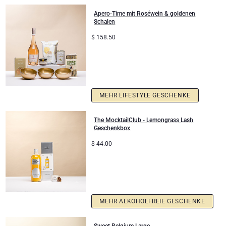
Apero-Time mit Roséwein & goldenen
Schalen
$
158.50
MEHR LIFESTYLE GESCHENKE
The MocktailClub - Lemongrass Lash
Geschenkbox
$
44.00
MEHR ALKOHOLFREIE GESCHENKE