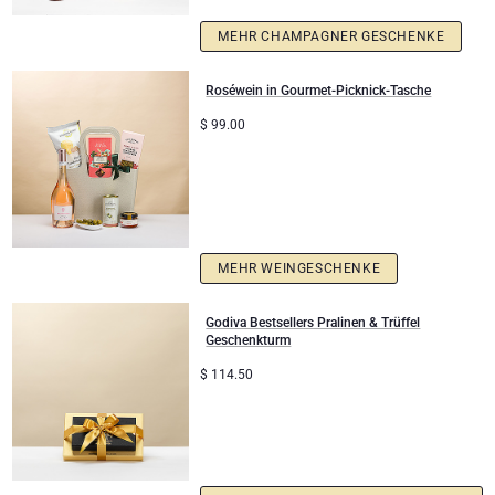
Geschenke ideal zum Teilen
MEHR CHAMPAGNER GESCHENKE
Neue Baby-Geschenke
Roséwein in Gourmet-Picknick-Tasche
$
99.00
Geschenke für Kinder
Weihnachtsgeschenke
MEHR WEINGESCHENKE
Godiva Bestsellers Pralinen & Trüffel
Geschenkturm
$
114.50