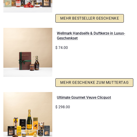
Unternehmenssammlung
Verjaardagsgeschenken
Godiva Schokoladen
Jules Destrooper
MEHR BESTSELLER GESCHENKE
Firmengeschenke
Lanson Champagner
Wellmark Handseife & Duftkerze in Luxus-
Hochzeitsgeschenke
Moet & Chandon Champagner
Geschenkset
$
74.00
Proficiat
Neuhaus Schokoladen
Bedankgeschenken
Pommery Champagner
Romantische Geschenke
Trixie Baby & Kinder
MEHR GESCHENKE ZUM MUTTERTAG
Geschenke für Sie
Veuve Clicquot Geschenke
Ultimate Gourmet Veuve Clicquot
$
298.00
Geschenke für Ihn
Gute Besserung