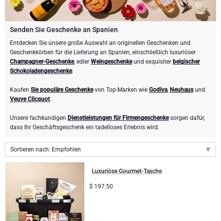
Weingeschenke
Exklusive Champagner-Geschenke
ANDERE GETRÄNKE
Schicken Sie eine Flasche Champagner
Schicken Sie eine Flasche Wein
SCHOKOLADE
Senden Sie Geschenke an Spanien
Schicken Sie eine Flasche Champagner
Entdecken Sie unsere große Auswahl an originellen Geschenken und
Merk
Geschenkkörben für die Lieferung an Spanien, einschließlich luxuriöser
Schokoladen Geschenke
Sekt Geschenke
GOURMET GESCHENKE
Sekt Geschenke
Champagner-Geschenke
, edler
Weingeschenke
und exquisiter
belgischer
Dom Perignon Champagner
Schokoladengeschenke
.
Gourmet Geschenke
Schokolade und Champagner Geschenke
LIFESTYLE
Bier Geschenke
Geschenke mit Schokolade und Wein
Kaufen
Sie populäre Geschenke
von Top-Marken wie
Godiva
,
Neuhaus
und
Moet & Chandon Champagner
Veuve Clicquot
.
Lifestyle Geschenke
MARKEN
Geschenke mit Schokolade und Wein
Alkohol-Geschenksets
Pommery Champagner
Unsere fachkundigen
Dienstleistungen für Firmengeschenke
sorgen dafür,
Atelier Rebul
dass Ihr Geschäftsgeschenk ein tadelloses Erlebnis wird.
Atelier Rebul
PREIS
Sweet Gifts
Alkoholfreie Geschenke
Veuve Clicquot Geschenke
Sortieren nach: Empfohlen
Budget-Geschenke
Cartwright & Butler
ANLÄSSE
Le Parfum de Nathalie
Neuhaus Schokoladen
Lanson Champagner
Empfohlen
Luxuriöse Gourmet-Tasche
Populäre Geschenke
Luxusgeschenke
FIRMENGESCHENKE
Corné Port-Royal Belgische Schokoladen
Godiva Schokoladen
Neuheiten
$
197.50
Preis: niedrigster zuerst
Business Gifts Dienstleistungen
Neue Ankünfte
VIP Geschenke
Dom Perignon Champagner
Corné Port-Royal Belgische Schokoladen
Preis: höchster zuerst