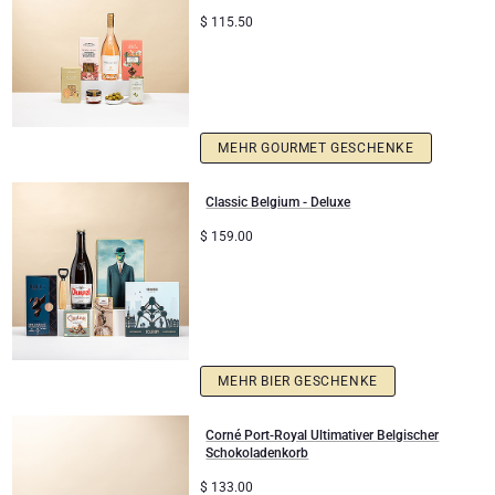
$
115.50
MEHR GOURMET GESCHENKE
Classic Belgium - Deluxe
$
159.00
MEHR BIER GESCHENKE
Corné Port-Royal Ultimativer Belgischer
Schokoladenkorb
$
133.00