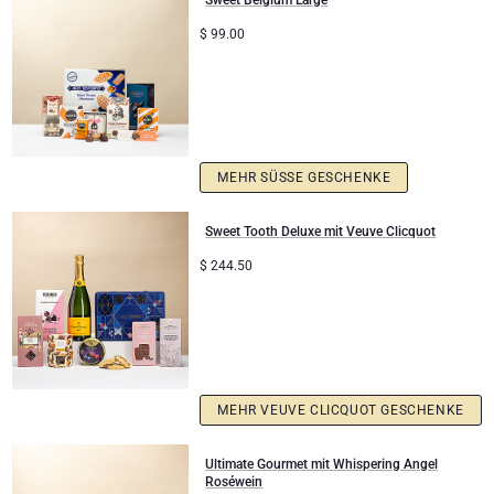
Sweet Belgium Large
$
99.00
MEHR SÜSSE GESCHENKE
Sweet Tooth Deluxe mit Veuve Clicquot
$
244.50
MEHR VEUVE CLICQUOT GESCHENKE
Ultimate Gourmet mit Whispering Angel
Roséwein