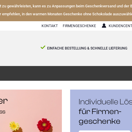
ät zu gewährleisten, kann es zu Anpassungen beim Geschenkversand und der
r empfehlen, in den warmen Monaten Geschenke ohne Schokolade auszuwähl
FIRMENGESCHENKE
KUNDENCENT
KONTAKT
EINFACHE BESTELLUNG & SCHNELLE LIEFERUNG
er
Individuelle L
für Firmen­
ss
geschenke