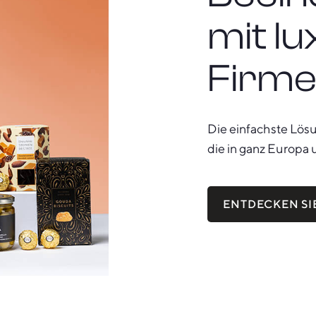
mit l
Firm
Die einfachste Lös
die in ganz Europa 
ENTDECKEN S