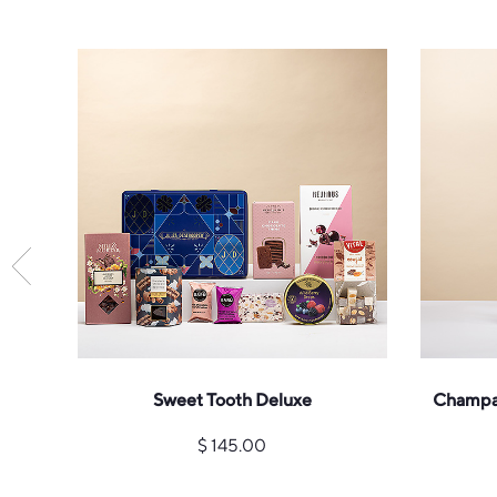
ero
Sweet Tooth Deluxe
Champag
uzu
$
145.00