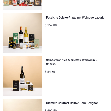
Unternehmenssammlung
Verjaardagsgeschenken
Godiva Schokoladen
Jules Destrooper
Firmengeschenke
Lanson Champagner
Festliche Deluxe-Platte mit Weinduo Laborie
$
159.00
Hochzeitsgeschenke
Moet & Chandon Champagner
Proficiat
Neuhaus Schokoladen
Bedankgeschenken
Pommery Champagner
Saint-Véran 'Les Maillettes' Weißwein &
Snacks
Romantische Geschenke
Trixie Baby & Kinder
$
84.50
Geschenke für Sie
Veuve Clicquot Geschenke
Geschenke für Ihn
Ultimate Gourmet Deluxe Dom Perignon
Gute Besserung
$
609.50