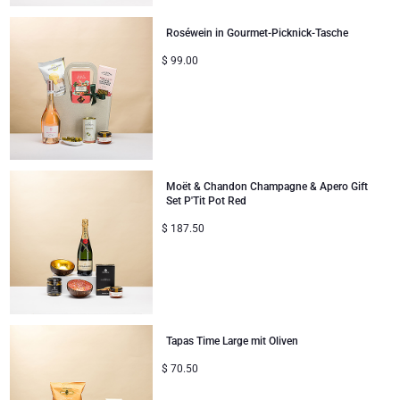
Roséwein in Gourmet-Picknick-Tasche
$
99.00
Moët & Chandon Champagne & Apero Gift
Set P'Tit Pot Red
$
187.50
Tapas Time Large mit Oliven
$
70.50