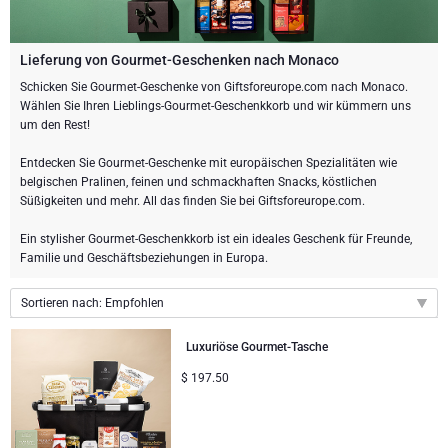
Weingeschenke
Exklusive Champagner-Geschenke
ANDERE GETRÄNKE
Schicken Sie eine Flasche Champagner
Schicken Sie eine Flasche Wein
SCHOKOLADE
Lieferung von Gourmet-Geschenken nach Monaco
Schicken Sie eine Flasche Champagner
Schicken Sie Gourmet-Geschenke von Giftsforeurope.com nach Monaco.
Merk
Wählen Sie Ihren Lieblings-Gourmet-Geschenkkorb und wir kümmern uns
Schokoladen Geschenke
Sekt Geschenke
GOURMET GESCHENKE
Sekt Geschenke
um den Rest!
Dom Perignon Champagner
Gourmet Geschenke
Schokolade und Champagner Geschenke
LIFESTYLE
Bier Geschenke
Geschenke mit Schokolade und Wein
Entdecken Sie Gourmet-Geschenke mit europäischen Spezialitäten wie
belgischen Pralinen, feinen und schmackhaften Snacks, köstlichen
Moet & Chandon Champagner
Süßigkeiten und mehr. All das finden Sie bei Giftsforeurope.com.
Lifestyle Geschenke
MARKEN
Geschenke mit Schokolade und Wein
Alkohol-Geschenksets
Pommery Champagner
Ein stylisher Gourmet-Geschenkkorb ist ein ideales Geschenk für Freunde,
Atelier Rebul
Familie und Geschäftsbeziehungen in Europa.
Atelier Rebul
PREIS
Sweet Gifts
Alkoholfreie Geschenke
Veuve Clicquot Geschenke
Sortieren nach: Empfohlen
Budget-Geschenke
Cartwright & Butler
ANLÄSSE
Le Parfum de Nathalie
Neuhaus Schokoladen
Lanson Champagner
Empfohlen
Luxuriöse Gourmet-Tasche
Populäre Geschenke
Luxusgeschenke
FIRMENGESCHENKE
Corné Port-Royal Belgische Schokoladen
Godiva Schokoladen
Neuheiten
$
197.50
Preis: niedrigster zuerst
Business Gifts Dienstleistungen
Neue Ankünfte
VIP Geschenke
Dom Perignon Champagner
Corné Port-Royal Belgische Schokoladen
Preis: höchster zuerst