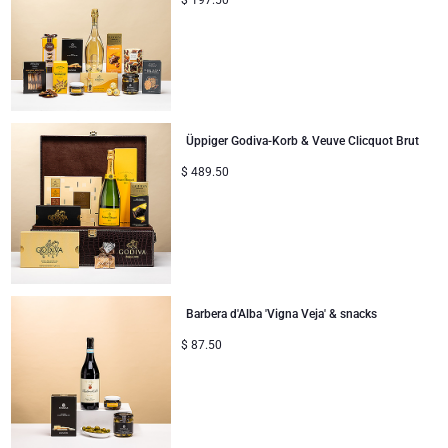
Üppiger Godiva-Korb & Veuve Clicquot Brut
$
489.50
Barbera d'Alba 'Vigna Veja' & snacks
$
87.50