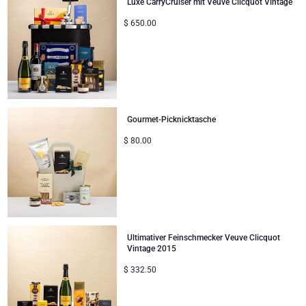
Luxe CarryCruiser mit Veuve Clicquot Vintage
$
650.00
Gourmet-Picknicktasche
$
80.00
Ultimativer Feinschmecker Veuve Clicquot
Vintage 2015
$
332.50