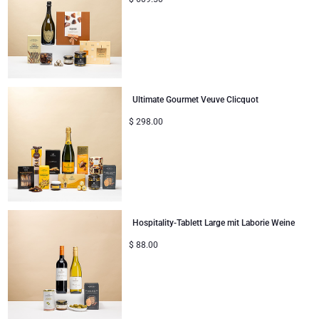
Geschenke ideal zum Teilen
Neue Baby-Geschenke
Geschenke für Kinder
Ultimate Gourmet Veuve Clicquot
$
298.00
Weihnachtsgeschenke
Hospitality-Tablett Large mit Laborie Weine
$
88.00