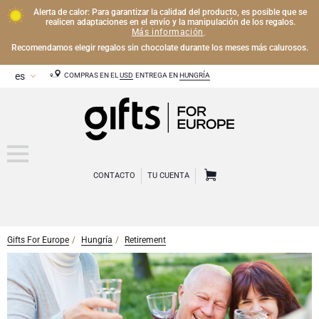
Alerta de calor: Para garantizar la calidad del producto, es posible que se
realicen adaptaciones en el envío y la manipulación de los regalos.
Más información
.
Recomendamos elegir regalos sin chocolate durante los meses más calurosos.
COMPRAS EN EL
USD
ENTREGA EN
HUNGRÍA
CONTACTO
TU CUENTA
Gifts For Europe
Hungría
Retirement
CHAMPÁN
Regalos de Champán
VINO
Regalos de vino
Regalos exclusivos de Champán
OTRAS BEBIDAS