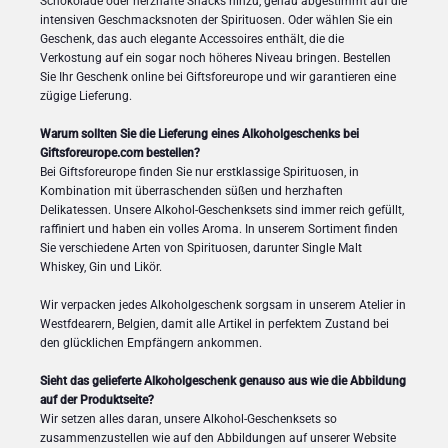
Schokolade oder herzhafte Snacks hinzu, genau abgestimmt auf die
intensiven Geschmacksnoten der Spirituosen. Oder wählen Sie ein
Geschenk, das auch elegante Accessoires enthält, die die
Verkostung auf ein sogar noch höheres Niveau bringen. Bestellen
Sie Ihr Geschenk online bei Giftsforeurope und wir garantieren eine
zügige Lieferung.
Warum sollten Sie die Lieferung eines Alkoholgeschenks bei
Giftsforeurope.com bestellen?
Bei Giftsforeurope finden Sie nur erstklassige Spirituosen, in
Kombination mit überraschenden süßen und herzhaften
Delikatessen. Unsere Alkohol-Geschenksets sind immer reich gefüllt,
raffiniert und haben ein volles Aroma. In unserem Sortiment finden
Sie verschiedene Arten von Spirituosen, darunter Single Malt
Whiskey, Gin und Likör.
Wir verpacken jedes Alkoholgeschenk sorgsam in unserem Atelier in
Westfdearern, Belgien, damit alle Artikel in perfektem Zustand bei
den glücklichen Empfängern ankommen.
Sieht das gelieferte Alkoholgeschenk genauso aus wie die Abbildung
auf der Produktseite?
Wir setzen alles daran, unsere Alkohol-Geschenksets so
zusammenzustellen wie auf den Abbildungen auf unserer Website