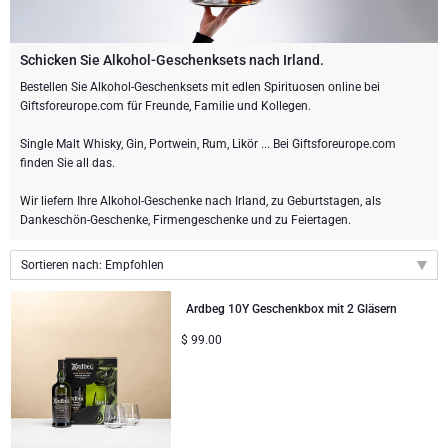
Weingeschenke
Exklusive Champagner-Geschenke
ANDERE GETRÄNKE
Schicken Sie eine Flasche Champagner
Schicken Sie eine Flasche Wein
SCHOKOLADE
Schicken Sie Alkohol-Geschenksets nach Irland.
Schicken Sie eine Flasche Champagner
Bestellen Sie Alkohol-Geschenksets mit edlen Spirituosen online bei
Merk
Giftsforeurope.com für Freunde, Familie und Kollegen.
Schokoladen Geschenke
Sekt Geschenke
GOURMET GESCHENKE
Sekt Geschenke
Dom Perignon Champagner
Single Malt Whisky, Gin, Portwein, Rum, Likör ... Bei Giftsforeurope.com
Gourmet Geschenke
Schokolade und Champagner Geschenke
LIFESTYLE
Bier Geschenke
Geschenke mit Schokolade und Wein
finden Sie all das.
Moet & Chandon Champagner
Wir liefern Ihre Alkohol-Geschenke nach Irland, zu Geburtstagen, als
Lifestyle Geschenke
MARKEN
Geschenke mit Schokolade und Wein
Alkohol-Geschenksets
Dankeschön-Geschenke, Firmengeschenke und zu Feiertagen.
Pommery Champagner
Atelier Rebul
Atelier Rebul
PREIS
Sweet Gifts
Alkoholfreie Geschenke
Sortieren nach: Empfohlen
Veuve Clicquot Geschenke
Empfohlen
Budget-Geschenke
Cartwright & Butler
ANLÄSSE
Ardbeg 10Y Geschenkbox mit 2 Gläsern
Le Parfum de Nathalie
Neuhaus Schokoladen
Neuheiten
Lanson Champagner
$
99.00
Populäre Geschenke
Luxusgeschenke
FIRMENGESCHENKE
Preis: niedrigster zuerst
Corné Port-Royal Belgische Schokoladen
Godiva Schokoladen
Preis: höchster zuerst
Business Gifts Dienstleistungen
Neue Ankünfte
VIP Geschenke
Dom Perignon Champagner
Corné Port-Royal Belgische Schokoladen