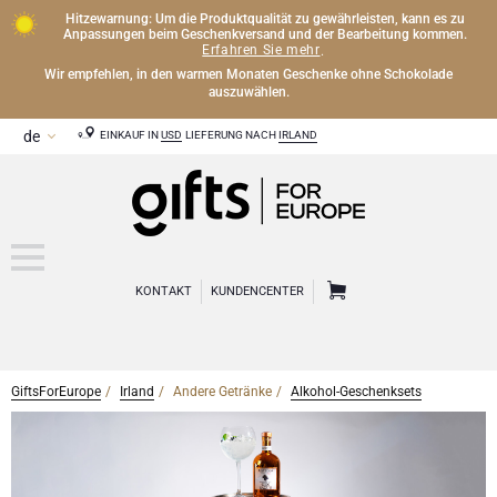
Hitzewarnung: Um die Produktqualität zu gewährleisten, kann es zu
Anpassungen beim Geschenkversand und der Bearbeitung kommen.
Erfahren Sie mehr
.
Wir empfehlen, in den warmen Monaten Geschenke ohne Schokolade
auszuwählen.
EINKAUF IN
USD
LIEFERUNG NACH
IRLAND
KONTAKT
KUNDENCENTER
GiftsForEurope
Irland
Andere Getränke
Alkohol-Geschenksets
CHAMPAGNER
Champagner Geschenke
WEIN