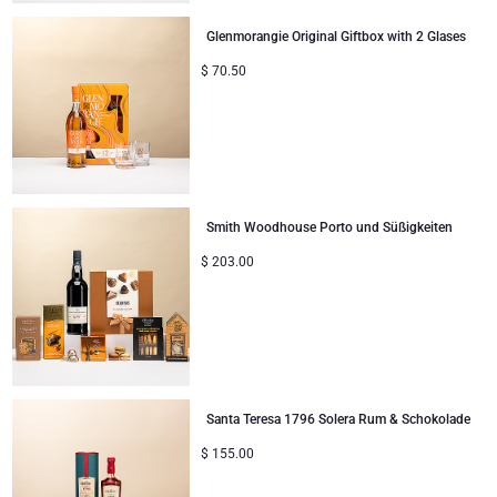
Unternehmenssammlung
Verjaardagsgeschenken
Godiva Schokoladen
Jules Destrooper
Glenmorangie Original Giftbox with 2 Glases
Firmengeschenke
Lanson Champagner
$
70.50
Hochzeitsgeschenke
Moet & Chandon Champagner
Proficiat
Neuhaus Schokoladen
Smith Woodhouse Porto und Süßigkeiten
Bedankgeschenken
Pommery Champagner
$
203.00
Romantische Geschenke
Trixie Baby & Kinder
Geschenke für Sie
Veuve Clicquot Geschenke
Geschenke für Ihn
Santa Teresa 1796 Solera Rum & Schokolade
$
155.00
Gute Besserung