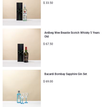
$
33.50
Ardbeg Wee Beastie Scotch Whisky 5 Years
Old
$
67.50
Bacardi Bombay Sapphire Gin Set
$
69.00