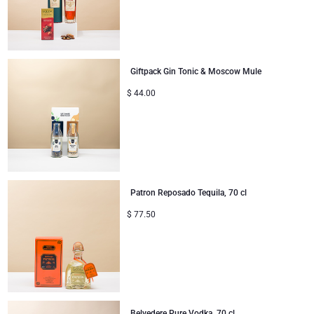
Geschenke ideal zum Teilen
Neue Baby-Geschenke
Giftpack Gin Tonic & Moscow Mule
Geschenke für Kinder
$
44.00
Weihnachtsgeschenke
Patron Reposado Tequila, 70 cl
$
77.50
Belvedere Pure Vodka, 70 cl