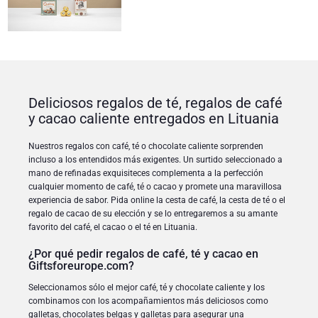
Godiva chocolates
Jules Destrooper
Regalos de empresa
Champán Lanson
Regalos de boda
Champán Moet & Chandon
Deliciosos regalos de té, regalos de café
Proficiat
Neuhaus chocolates
y cacao caliente entregados en Lituania
Regalos de agradecimiento
Champán Pommery
Nuestros regalos con café, té o chocolate caliente sorprenden
incluso a los entendidos más exigentes. Un surtido seleccionado a
mano de refinadas exquisiteces complementa a la perfección
Regalos románticos
Trixie bebé & niños
cualquier momento de café, té o cacao y promete una maravillosa
experiencia de sabor. Pida online la cesta de café, la cesta de té o el
regalo de cacao de su elección y se lo entregaremos a su amante
Regalos para ella
Regalar Veuve Clicquot
favorito del café, el cacao o el té en Lituania.
Regalos para él
¿Por qué pedir regalos de café, té y cacao en
Giftsforeurope.com?
Mejórate
Seleccionamos sólo el mejor café, té y chocolate caliente y los
combinamos con los acompañamientos más deliciosos como
galletas, chocolates belgas y galletas para asegurar una