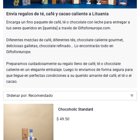
Enviar una botella de champán
Enviar una botella de vino
CHOCOLATE
Envía regalos de té, café y cacao caliente a Lituania
Enviar una botella de champán
Encarga un fino paquete de café, té o chocolate con leche para entregar a
Merk
tus seres queridos en [querida] a través de Giftsforeurope.com.
Regalos de chocolate
Regalos de vino espumoso
REGALOS GOURMET
Regalos de vino espumoso
Champán Dom Pérignon
Diferentes mezclas de café, diferentes tés, chocolate caliente gourmet,
Regalos gourmet
Regalos de chocolate y Champán
LIFESTYLE
Regalos de cerveza
Regalos de chocolate y vino
deliciosas galletas, chocolate refinado... Lo encontrarás todo en
Giftsforeurope.
Champán Moet & Chandon
Regalos de estilo de vida
MARCAS
Regalos de chocolate y vino
Paquetes de regalo de licores
Preparamos cuidadosamente su regalo lleno de café, té o chocolate
Champán Pommery
caliente en un elegante embalaje. Luego lo enviamos de forma segura para
Atelier Rebul
que llegue en perfectas condiciones a su querido amante del café, el té o el
Atelier Rebul
PRECIO
Sweet Gifts
Regalos sin alcohol
cacao.
Regalar Veuve Clicquot
Presupuesto Regalos
Cartwright & Butler
OCASIONES
Le Parfum de Nathalie
Neuhaus chocolates
Ordenar por: Recomendado
Champán Lanson
Los regalos más vendidos
Regalos de Lujo
REGALOS DE EMPRESA
Corné Port-Royal chocolates Belgas
Recomendado
Godiva chocolates
Chocoholic Standard
Nuevo
$
49.50
Servicios de Regalos de Empresa
Recién llegados
Regalos VIP
Champán Dom Pérignon
Corné Port-Royal chocolates Belgas
Precio de menor a mayor
Precio de mayor a menor
Colección Corporativa
Regalos de cumpleaños