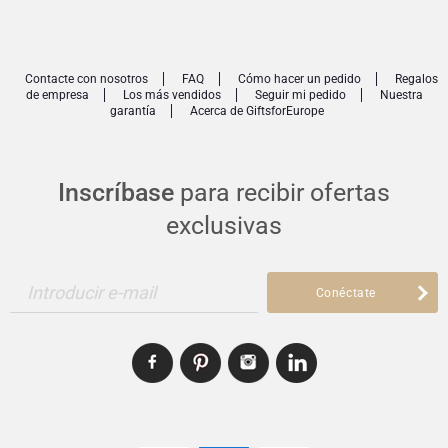
Contacte con nosotros
FAQ
Cómo hacer un pedido
Regalos
de empresa
Los más vendidos
Seguir mi pedido
Nuestra
garantía
Acerca de GiftsforEurope
Inscríbase
para recibir ofertas
exclusivas
Introducir e-mail
Conéctate