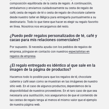
Regalos para compartir
composición equilibrada de la cesta de regalo. A continuación,
embalamos y enviamos cuidadosamente su cesta de regalo de
café, cesta de regalo de té o cesta de regalo de chocolate caliente
Regalos para bebés
desde nuestro taller en Bélgica para entregarla puntualmente a su
destinatario. Todo lo que tiene que hacer es elegir su regalo favorito
Regalos para niños
en línea. Nosotros nos encargamos del resto.
¿Puedo pedir regalos personalizados de té, café y
Regalos de Navidad
cacao para mis relaciones comerciales?
Por supuesto. Si necesita ayuda con los pedidos de regalos de
empresa, póngase en contacto con nuestros
especialistas en
regalos de empresa
.
¿El regalo entregado es idéntico al que sale en la
imagen de la página de productos?
Hacemos todo lo posible para que los regalos de té, chocolate
caliente y café sean como se muestran en las imágenes de nuestro
sitio web. En el caso de algunos productos, dependemos de la
disponibilidad de nuestros proveedores. En el raro caso de que sea
necesaria una sustitución, nos aseguramos de que el contenido de
las cestas de regalo tenga al menos el mismo valor que el ejemplo
de nuestra página web.