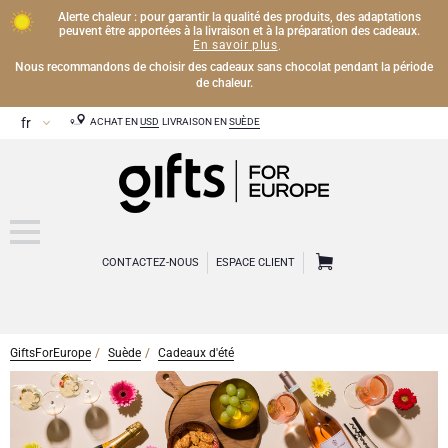
Alerte chaleur : pour garantir la qualité des produits, des adaptations
peuvent être apportées à la livraison et à la préparation des cadeaux.
En savoir plus
.
Nous recommandons de choisir des cadeaux sans chocolat pendant la période
de chaleur.
ACHAT EN
USD
LIVRAISON EN
SUÈDE
CONTACTEZ-NOUS
ESPACE CLIENT
GiftsForEurope
Suède
Cadeaux d'été
BOISSONS
Cadeaux sans alcool
CHOCOLAT