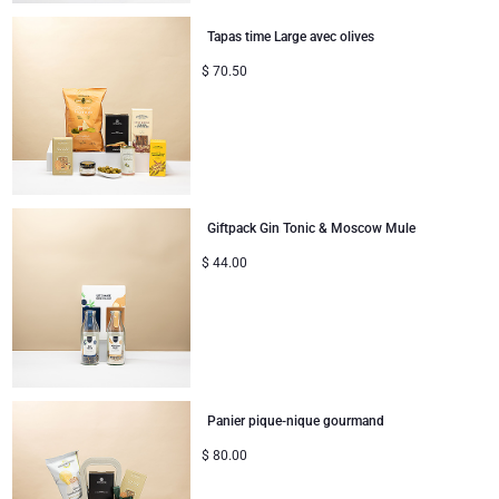
Cadeaux mariage
Tapas time Large avec olives
Félicitations
$
70.50
Remerciements
Romance
Giftpack Gin Tonic & Moscow Mule
Cadeaux pour elle
$
44.00
Cadeaux pour lui
Bon rétablissement
Cadeaux pour partager
Panier pique-nique gourmand
$
80.00
Naissance