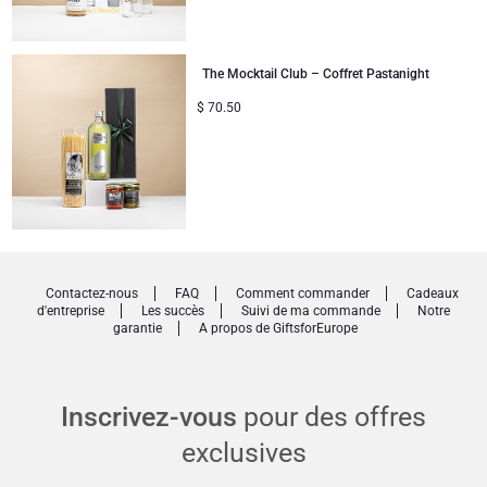
The Mocktail Club – Coffret Pastanight
$
70.50
Contactez-nous
FAQ
Comment commander
Cadeaux
d'entreprise
Les succès
Suivi de ma commande
Notre
garantie
A propos de GiftsforEurope
Inscrivez-vous
pour des offres
exclusives