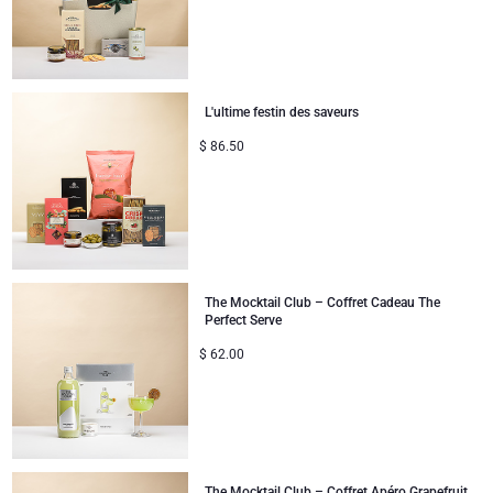
Cadeaux pour enfants
Cadeaux de Noël
L'ultime festin des saveurs
$
86.50
The Mocktail Club – Coffret Cadeau The
Perfect Serve
$
62.00
The Mocktail Club – Coffret Apéro Grapefruit