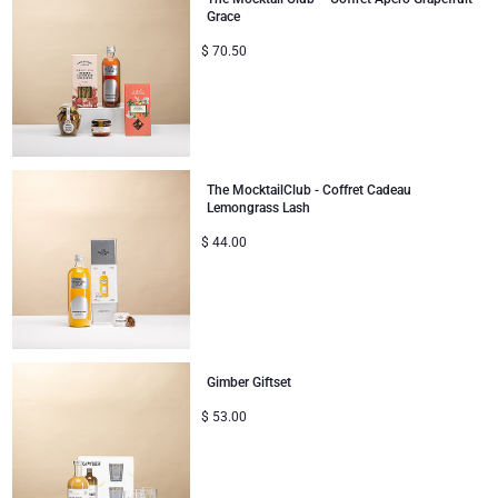
Grace
$
70.50
The MocktailClub - Coffret Cadeau
Lemongrass Lash
$
44.00
Gimber Giftset
$
53.00