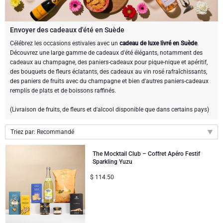
Cadeaux au chocolat
CADEAUX GOURMET
Cadeaux gourmet
Sweet Gifts
LIFESTYLE
Envoyer des cadeaux d'été en Suède
Célébrez les occasions estivales avec un
cadeau de luxe livré en Suède
.
Découvrez une large gamme de cadeaux d'été élégants, notamment des
Des cadeaux bien être
MARQUE
Neuhaus chocolats
cadeaux au champagne, des paniers-cadeaux pour pique-nique et apéritif,
des bouquets de fleurs éclatants, des cadeaux au vin rosé rafraîchissants,
Atelier Rebul
Atelier Rebul
PRIX
Godiva chocolats
des paniers de fruits avec du champagne et bien d'autres paniers-cadeaux
remplis de plats et de boissons raffinés.
Petits Budgets
Cartwright & Butler
OCCASION
Corné Port-Royal chocolats Belges
(Livraison de fruits, de fleurs et d'alcool disponible que dans certains pays)
Cadeaux populaires
Cadeaux Luxueux
CADEAUX D'ENTREPRISE
Corné Port-Royal chocolats Belges
Jules Destrooper
Triez par: Recommandé
Recommandé
Services de Cadeaux d'Affaires
Nouvelles arrivées
The Mocktail Club – Coffret Apéro Festif
VIP Cadeaux
Godiva chocolats
Sparkling Yuzu
Nouveautés
$
114.50
Collection d'Entreprise
Prix par ordre croissant
Anniversaire
Neuhaus chocolats
Prix par ordre décroissant
Cadeaux d'affaires
Trixie bébé & enfants