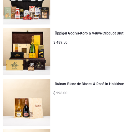
Geschenke ideal zum Teilen
Neue Baby-Geschenke
Üppiger Godiva-Korb & Veuve Clicquot Brut
Geschenke für Kinder
$
489.50
Weihnachtsgeschenke
Ruinart Blanc de Blancs & Rosé in Holzkiste
$
298.00