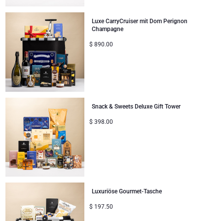
Unternehmenssammlung
Verjaardagsgeschenken
Godiva Schokoladen
Jules Destrooper
Luxe CarryCruiser mit Dom Perignon
Champagne
Firmengeschenke
Lanson Champagner
$
890.00
Hochzeitsgeschenke
Moet & Chandon Champagner
Proficiat
Neuhaus Schokoladen
Bedankgeschenken
Snack & Sweets Deluxe Gift Tower
Pommery Champagner
$
398.00
Romantische Geschenke
Trixie Baby & Kinder
Geschenke für Sie
Veuve Clicquot Geschenke
Geschenke für Ihn
Luxuriöse Gourmet-Tasche
Gute Besserung
$
197.50