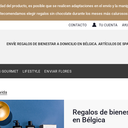
lidad del producto, es posible que se realicen adaptaciones en el envío y la mani
Recomendamos elegir regalos sin chocolate durante los meses más calurosos
CONTACTO
TU CUENTA
AY
ENVÍE REGALOS DE BIENESTAR A DOMICILIO EN BÉLGICA. ARTÍCULOS DE 
S GOURMET
LIFESTYLE
ENVIAR FLORES
 vida
Regalos de bienest
en Bélgica