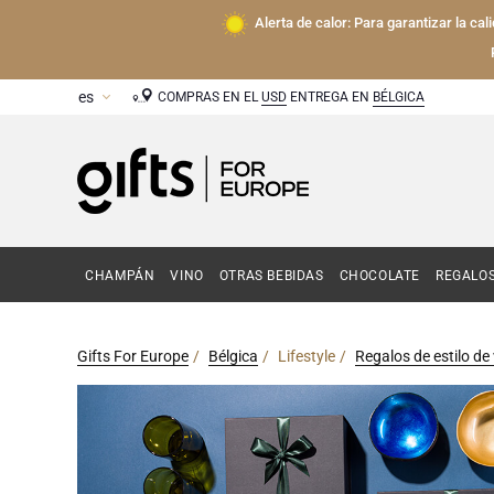
Alerta de calor: Para garantizar la ca
COMPRAS EN EL
USD
ENTREGA EN
BÉLGICA
CHAMPÁN
VINO
OTRAS BEBIDAS
CHOCOLATE
REGALO
Gifts For Europe
Bélgica
Lifestyle
Regalos de estilo de