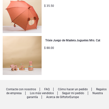
$
35.50
Trixie Juego de Madera Juguetes Mrs. Cat
$
88.00
Contacte con nosotros
FAQ
Cómo hacer un pedido
Regalos
de empresa
Los más vendidos
Seguir mi pedido
Nuestra
garantía
Acerca de GiftsforEurope