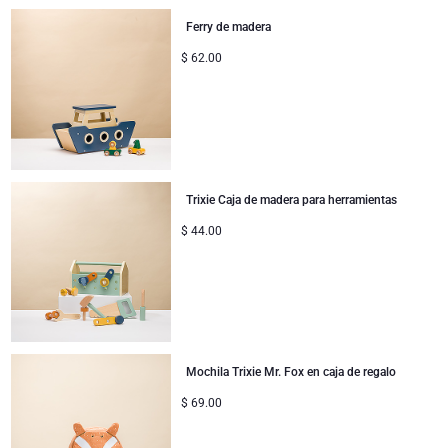
Jules Destrooper
Ferry de madera
Colección Corporativa
Regalos de cumpleaños
Godiva chocolates
$
62.00
Regalos de empresa
Champán Lanson
Regalos de boda
Champán Moet & Chandon
Proficiat
Trixie Caja de madera para herramientas
Neuhaus chocolates
$
44.00
Regalos de agradecimiento
Champán Pommery
Regalos románticos
Trixie bebé & niños
Regalos para ella
Regalar Veuve Clicquot
Mochila Trixie Mr. Fox en caja de regalo
Regalos para él
$
69.00