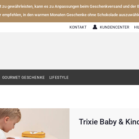
ät zu gewährleisten, kann es zu Anpassungen beim Geschenkversand und der
r empfehlen, in den warmen Monaten Geschenke ohne Schokolade auszuwähl
KONTAKT
KUNDENCENTER
HI
GOURMET GESCHENKE
LIFESTYLE
Trixie Baby & Kin