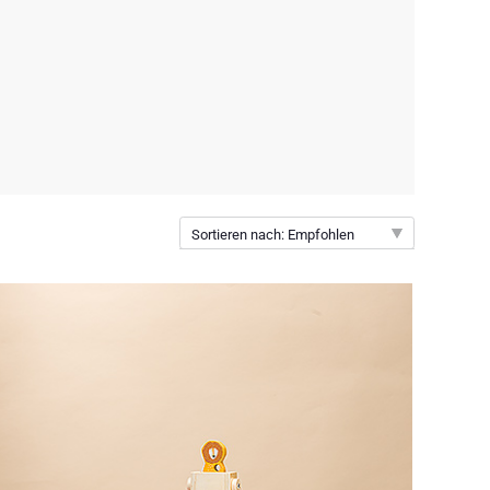
Sortieren nach: Empfohlen
Empfohlen
Neuheiten
Preis: niedrigster zuerst
Preis: höchster zuerst