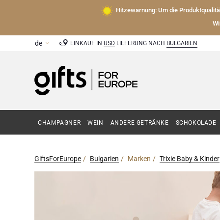
Hitzewarnung: Um die Produktqualit
Wi
EINKAUF IN
USD
LIEFERUNG NACH
BULGARIEN
CHAMPAGNER
WEIN
ANDERE GETRÄNKE
SCHOKOLADE
GiftsForEurope
Bulgarien
Marken
Trixie Baby & Kinder