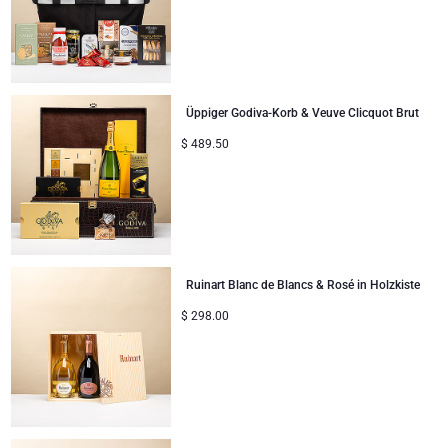
Gute Besserung
Geschenke ideal zum Teilen
Üppiger Godiva-Korb & Veuve Clicquot Brut
Neue Baby-Geschenke
$
489.50
Geschenke für Kinder
Weihnachtsgeschenke
Ruinart Blanc de Blancs & Rosé in Holzkiste
$
298.00