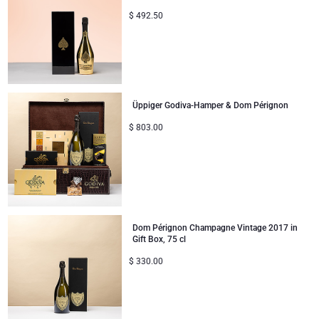
$
492.50
Üppiger Godiva-Hamper & Dom Pérignon
$
803.00
Dom Pérignon Champagne Vintage 2017 in
Gift Box, 75 cl
$
330.00