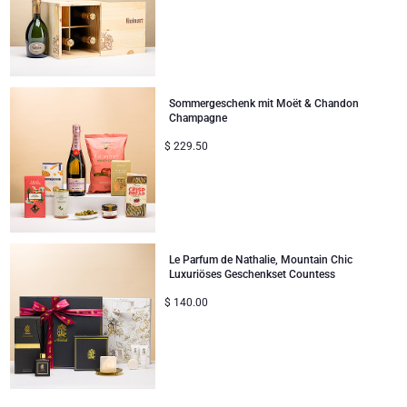
Sommergeschenk mit Moët & Chandon
Champagne
$
229.50
Le Parfum de Nathalie, Mountain Chic
Luxuriöses Geschenkset Countess
$
140.00