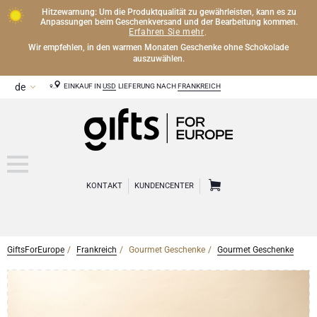
Hitzewarnung: Um die Produktqualität zu gewährleisten, kann es zu
Anpassungen beim Geschenkversand und der Bearbeitung kommen.
Erfahren Sie mehr
.
Wir empfehlen, in den warmen Monaten Geschenke ohne Schokolade
auszuwählen.
EINKAUF IN
USD
LIEFERUNG NACH
FRANKREICH
KONTAKT
KUNDENCENTER
GiftsForEurope
Frankreich
Gourmet Geschenke
Gourmet Geschenke
CHAMPAGNER
Champagner Geschenke
WEIN