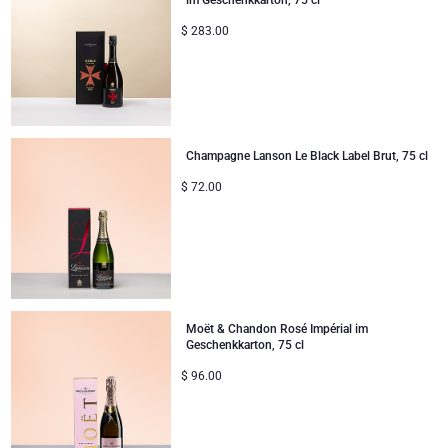
im Geschenkkarton, 75 cl
$
283.00
Champagne Lanson Le Black Label Brut, 75 cl
$
72.00
Moët & Chandon Rosé Impérial im
Geschenkkarton, 75 cl
$
96.00