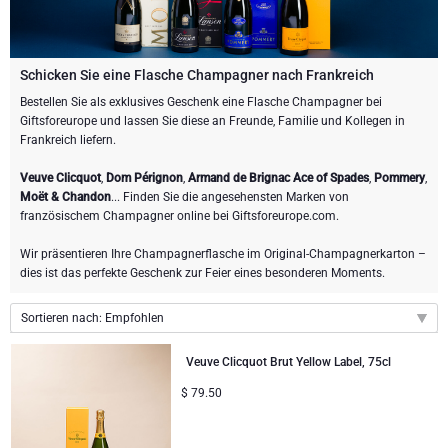
Weingeschenke
Exklusive Champagner-Geschenke
ANDERE GETRÄNKE
Schicken Sie eine Flasche Champagner
Schicken Sie eine Flasche Wein
SCHOKOLADE
Schicken Sie eine Flasche Champagner
Schicken Sie eine Flasche Champagner nach Frankreich
Merk
Bestellen Sie als exklusives Geschenk eine Flasche Champagner bei
Schokoladen Geschenke
Sekt Geschenke
GOURMET GESCHENKE
Sekt Geschenke
Giftsforeurope und lassen Sie diese an Freunde, Familie und Kollegen in
Dom Perignon Champagner
Frankreich liefern.
Gourmet Geschenke
Schokolade und Champagner Geschenke
LIFESTYLE
Bier Geschenke
Geschenke mit Schokolade und Wein
Veuve Clicquot
,
Dom Pérignon
,
Armand de Brignac Ace of Spades
,
Pommery
,
Moet & Chandon Champagner
Moët & Chandon
... Finden Sie die angesehensten Marken von
Lifestyle Geschenke
BLUMENLIEFERUNG
Geschenke mit Schokolade und Wein
Alkohol-Geschenksets
französischem Champagner online bei Giftsforeurope.com.
Pommery Champagner
Wir präsentieren Ihre Champagnerflasche im Original-Champagnerkarton –
Atelier Rebul
MARKEN
Sweet Gifts
Alkoholfreie Geschenke
dies ist das perfekte Geschenk zur Feier eines besonderen Moments.
Veuve Clicquot Geschenke
Atelier Rebul
PREIS
Le Parfum de Nathalie
Neuhaus Schokoladen
Sortieren nach: Empfohlen
Lanson Champagner
Empfohlen
Budget-Geschenke
Cartwright & Butler
ANLÄSSE
Veuve Clicquot Brut Yellow Label, 75cl
Godiva Schokoladen
Neuheiten
$
79.50
Populäre Geschenke
Luxusgeschenke
FIRMENGESCHENKE
Corné Port-Royal Belgische Schokoladen
Preis: niedrigster zuerst
Corné Port-Royal Belgische Schokoladen
Preis: höchster zuerst