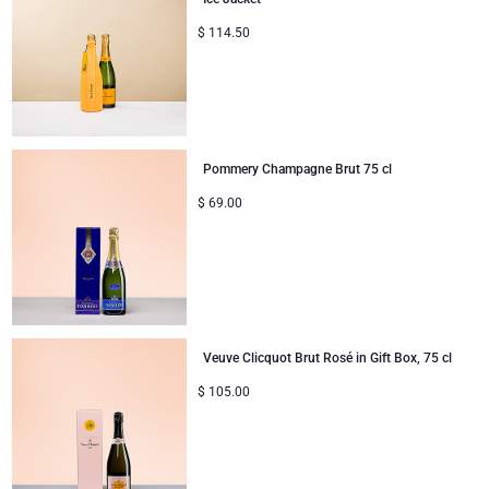
Gute Besserung
$
114.50
Geschenke ideal zum Teilen
Neue Baby-Geschenke
Pommery Champagne Brut 75 cl
Geschenke für Kinder
$
69.00
Weihnachtsgeschenke
Veuve Clicquot Brut Rosé in Gift Box, 75 cl
$
105.00