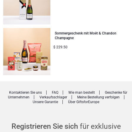
Gute Besserung
Geschenke ideal zum Teilen
Sommergeschenk mit Moët & Chandon
Neue Baby-Geschenke
Champagne
$
229.50
Geschenke für Kinder
Weihnachtsgeschenke
Kontaktieren Sie uns
FAQ
Wie man bestellt
Geschenke für
Unternehmen
Verkaufsschlager
Meine Bestellung verfolgen
Unsere Garantie
Über GiftsforEurope
Registrieren Sie sich
für exklusive