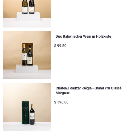
Duo Italienischer Wein in Holzkiste
$
99.50
Château Rauzan-Ségla - Grand cru Classé
Margaux
$
196.00