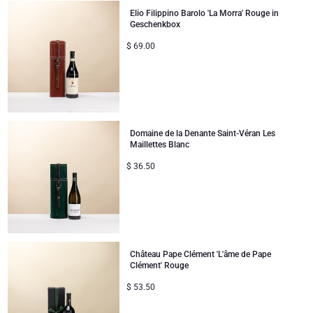
Elio Filippino Barolo 'La Morra' Rouge in
Geschenkbox
$
69.00
Domaine de la Denante Saint-Véran Les
Maillettes Blanc
$
36.50
Château Pape Clément 'L'âme de Pape
Clément' Rouge
$
53.50