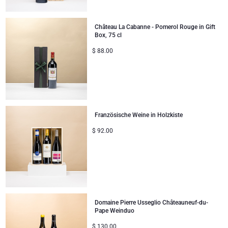
Château La Cabanne - Pomerol Rouge in Gift
Box, 75 cl
$
88.00
Französische Weine in Holzkiste
$
92.00
Domaine Pierre Usseglio Châteauneuf-du-
Pape Weinduo
$
130.00