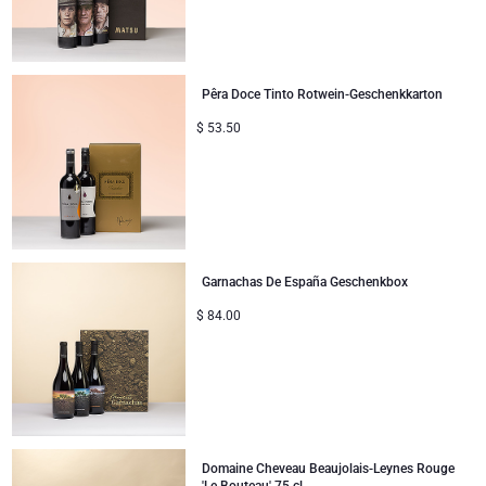
Pêra Doce Tinto Rotwein-Geschenkkarton
$
53.50
Garnachas De España Geschenkbox
$
84.00
Domaine Cheveau Beaujolais-Leynes Rouge
'Le Bouteau' 75 cl