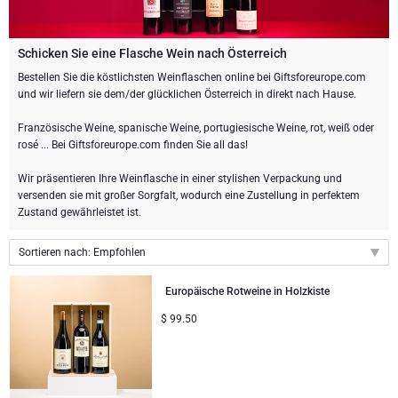
Weingeschenke
Exklusive Champagner-Geschenke
ANDERE GETRÄNKE
Schicken Sie eine Flasche Champagner
Schicken Sie eine Flasche Wein
SCHOKOLADE
Schicken Sie eine Flasche Wein nach Österreich
Schicken Sie eine Flasche Champagner
Bestellen Sie die köstlichsten Weinflaschen online bei Giftsforeurope.com
Merk
und wir liefern sie dem/der glücklichen Österreich in direkt nach Hause.
Schokoladen Geschenke
Sekt Geschenke
GOURMET GESCHENKE
Sekt Geschenke
Dom Perignon Champagner
Französische Weine, spanische Weine, portugiesische Weine, rot, weiß oder
Gourmet Geschenke
Schokolade und Champagner Geschenke
LIFESTYLE
Bier Geschenke
Geschenke mit Schokolade und Wein
rosé ... Bei Giftsforeurope.com finden Sie all das!
Moet & Chandon Champagner
Wir präsentieren Ihre Weinflasche in einer stylishen Verpackung und
Lifestyle Geschenke
MARKEN
Geschenke mit Schokolade und Wein
Alkohol-Geschenksets
versenden sie mit großer Sorgfalt, wodurch eine Zustellung in perfektem
Pommery Champagner
Zustand gewährleistet ist.
Atelier Rebul
Atelier Rebul
PREIS
Sweet Gifts
Alkoholfreie Geschenke
Sortieren nach: Empfohlen
Veuve Clicquot Geschenke
Budget-Geschenke
Cartwright & Butler
ANLÄSSE
Le Parfum de Nathalie
Neuhaus Schokoladen
Empfohlen
Europäische Rotweine in Holzkiste
Lanson Champagner
Neuheiten
Populäre Geschenke
Luxusgeschenke
FIRMENGESCHENKE
$
99.50
Corné Port-Royal Belgische Schokoladen
Godiva Schokoladen
Preis: niedrigster zuerst
Preis: höchster zuerst
Business Gifts Dienstleistungen
Neue Ankünfte
VIP Geschenke
Dom Perignon Champagner
Corné Port-Royal Belgische Schokoladen