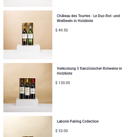
Unternehmenssammlung
Verjaardagsgeschenken
Godiva Schokoladen
Jules Destrooper
Château des Tourtes - Le Duo Rot- und
Firmengeschenke
Lanson Champagner
Weißwein in Holzkiste
$
49.50
Hochzeitsgeschenke
Moet & Chandon Champagner
Proficiat
Neuhaus Schokoladen
Bedankgeschenken
Pommery Champagner
Verkostung 3 französischer Rotweine in
Holzkiste
Romantische Geschenke
Trixie Baby & Kinder
$
130.00
Geschenke für Sie
Veuve Clicquot Geschenke
Geschenke für Ihn
Laborie Pairing Collection
Gute Besserung
$
53.00