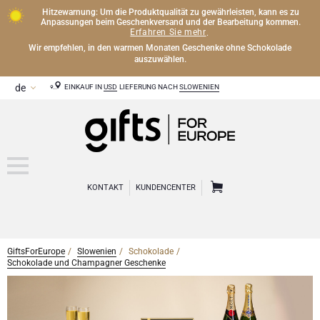
Hitzewarnung: Um die Produktqualität zu gewährleisten, kann es zu
Anpassungen beim Geschenkversand und der Bearbeitung kommen.
Erfahren Sie mehr
.
Wir empfehlen, in den warmen Monaten Geschenke ohne Schokolade
auszuwählen.
EINKAUF IN
USD
LIEFERUNG NACH
SLOWENIEN
KONTAKT
KUNDENCENTER
GiftsForEurope
Slowenien
Schokolade
CHAMPAGNER
Schokolade und Champagner Geschenke
Champagner Geschenke
WEIN