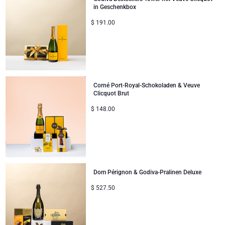
in Geschenkbox
Geschenke ideal zum Teilen
$
191.00
Neue Baby-Geschenke
Geschenke für Kinder
Corné Port-Royal-Schokoladen & Veuve
Weihnachtsgeschenke
Clicquot Brut
$
148.00
Dom Pérignon & Godiva-Pralinen Deluxe
$
527.50