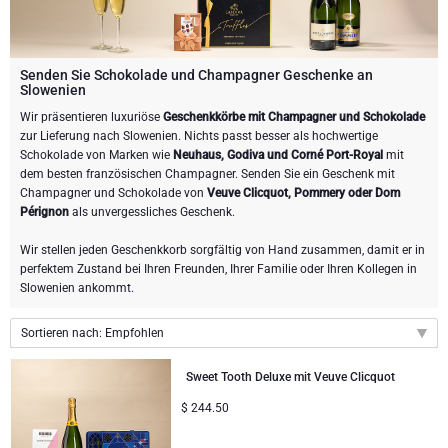
Weingeschenke
Exklusive Champagner-Geschenke
ANDERE GETRÄNKE
Schicken Sie eine Flasche Champagner
Schicken Sie eine Flasche Wein
SCHOKOLADE
Schicken Sie eine Flasche Champagner
Senden Sie Schokolade und Champagner Geschenke an
Slowenien
Merk
Schokoladen Geschenke
Sekt Geschenke
GOURMET GESCHENKE
Sekt Geschenke
Wir präsentieren luxuriöse
Geschenkkörbe mit Champagner und Schokolade
Dom Perignon Champagner
zur Lieferung nach Slowenien. Nichts passt besser als hochwertige
Schokolade von Marken wie
Neuhaus, Godiva und Corné Port-Royal
mit
Gourmet Geschenke
Schokolade und Champagner Geschenke
LIFESTYLE
Bier Geschenke
Geschenke mit Schokolade und Wein
dem besten französischen Champagner. Senden Sie ein Geschenk mit
Moet & Chandon Champagner
Champagner und Schokolade von
Veuve Clicquot, Pommery oder Dom
Lifestyle Geschenke
MARKEN
Geschenke mit Schokolade und Wein
Alkoholfreie Geschenke
Pérignon
als unvergessliches Geschenk.
Pommery Champagner
Wir stellen jeden Geschenkkorb sorgfältig von Hand zusammen, damit er in
Atelier Rebul
Atelier Rebul
PREIS
Sweet Gifts
perfektem Zustand bei Ihren Freunden, Ihrer Familie oder Ihren Kollegen in
Veuve Clicquot Geschenke
Slowenien ankommt.
Budget-Geschenke
Cartwright & Butler
ANLÄSSE
Le Parfum de Nathalie
Neuhaus Schokoladen
Sortieren nach: Empfohlen
Lanson Champagner
Populäre Geschenke
Luxusgeschenke
FIRMENGESCHENKE
Corné Port-Royal Belgische Schokoladen
Godiva Schokoladen
Empfohlen
Sweet Tooth Deluxe mit Veuve Clicquot
Neuheiten
Business Gifts Dienstleistungen
$
244.50
Neue Ankünfte
VIP Geschenke
Dom Perignon Champagner
Corné Port-Royal Belgische Schokoladen
Preis: niedrigster zuerst