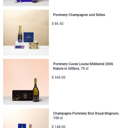
Unternehmenssammlung
Verjaardagsgeschenken
Godiva Schokoladen
Jules Destrooper
Pommery Champagner und Süßes
Firmengeschenke
Lanson Champagner
$
86.50
Hochzeitsgeschenke
Moet & Chandon Champagner
Proficiat
Neuhaus Schokoladen
Bedankgeschenken
Pommery Champagner
Pommery Cuvee Louise Millésimé 2006
Nature in Giftbox, 75 cl
Romantische Geschenke
Trixie Baby & Kinder
$
346.00
Geschenke für Sie
Veuve Clicquot Geschenke
Geschenke für Ihn
Champagne Pommery Brut Royal Magnum,
150 cl
Gute Besserung
$
148.00