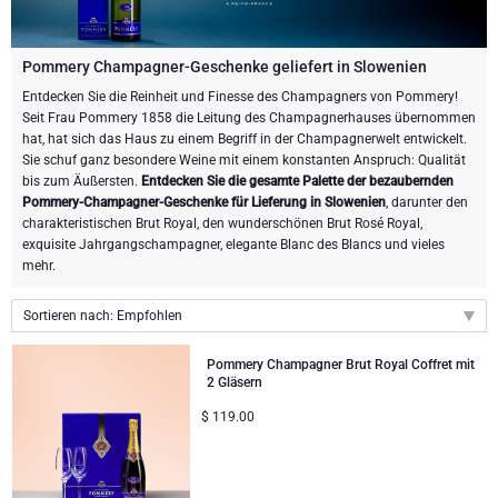
Weingeschenke
Exklusive Champagner-Geschenke
ANDERE GETRÄNKE
Schicken Sie eine Flasche Champagner
Schicken Sie eine Flasche Wein
SCHOKOLADE
Pommery Champagner-Geschenke geliefert in Slowenien
Schicken Sie eine Flasche Champagner
Entdecken Sie die Reinheit und Finesse des Champagners von Pommery!
Merk
Seit Frau Pommery 1858 die Leitung des Champagnerhauses übernommen
Schokoladen Geschenke
Sekt Geschenke
GOURMET GESCHENKE
Sekt Geschenke
hat, hat sich das Haus zu einem Begriff in der Champagnerwelt entwickelt.
Dom Perignon Champagner
Sie schuf ganz besondere Weine mit einem konstanten Anspruch: Qualität
Gourmet Geschenke
Schokolade und Champagner Geschenke
LIFESTYLE
Bier Geschenke
Geschenke mit Schokolade und Wein
bis zum Äußersten.
Entdecken Sie die gesamte Palette der bezaubernden
Pommery-Champagner-Geschenke für Lieferung in Slowenien
, darunter den
Moet & Chandon Champagner
charakteristischen Brut Royal, den wunderschönen Brut Rosé Royal,
Lifestyle Geschenke
MARKEN
Geschenke mit Schokolade und Wein
Alkoholfreie Geschenke
exquisite Jahrgangschampagner, elegante Blanc des Blancs und vieles
Pommery Champagner
mehr.
Atelier Rebul
Atelier Rebul
PREIS
Sweet Gifts
Sortieren nach: Empfohlen
Veuve Clicquot Geschenke
Budget-Geschenke
Cartwright & Butler
ANLÄSSE
Le Parfum de Nathalie
Neuhaus Schokoladen
Empfohlen
Pommery Champagner Brut Royal Coffret mit
Lanson Champagner
2 Gläsern
Neuheiten
Populäre Geschenke
Luxusgeschenke
FIRMENGESCHENKE
Corné Port-Royal Belgische Schokoladen
Godiva Schokoladen
$
119.00
Preis: niedrigster zuerst
Preis: höchster zuerst
Business Gifts Dienstleistungen
Neue Ankünfte
VIP Geschenke
Dom Perignon Champagner
Corné Port-Royal Belgische Schokoladen