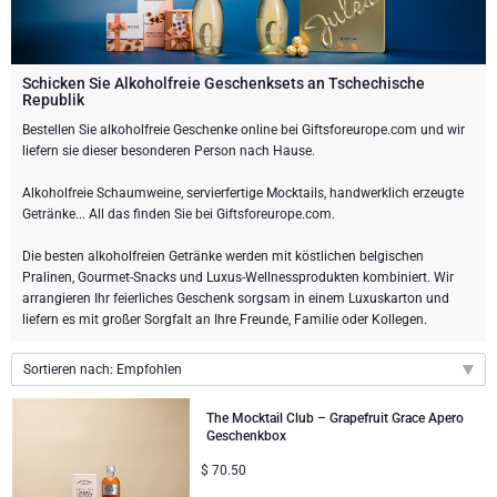
Weingeschenke
Exklusive Champagner-Geschenke
ANDERE GETRÄNKE
Schicken Sie eine Flasche Champagner
Schicken Sie eine Flasche Wein
SCHOKOLADE
Schicken Sie eine Flasche Champagner
Schicken Sie Alkoholfreie Geschenksets an Tschechische
Republik
Merk
Schokoladen Geschenke
Sekt Geschenke
GOURMET GESCHENKE
Sekt Geschenke
Bestellen Sie alkoholfreie Geschenke online bei Giftsforeurope.com und wir
Dom Perignon Champagner
liefern sie dieser besonderen Person nach Hause.
Gourmet Geschenke
Schokolade und Champagner Geschenke
LIFESTYLE
Bier Geschenke
Geschenke mit Schokolade und Wein
Alkoholfreie Schaumweine, servierfertige Mocktails, handwerklich erzeugte
Moet & Chandon Champagner
Getränke... All das finden Sie bei Giftsforeurope.com.
Lifestyle Geschenke
MARKEN
Geschenke mit Schokolade und Wein
Alkoholfreie Geschenke
Die besten alkoholfreien Getränke werden mit köstlichen belgischen
Pommery Champagner
Pralinen, Gourmet-Snacks und Luxus-Wellnessprodukten kombiniert. Wir
Atelier Rebul
Atelier Rebul
PREIS
Sweet Gifts
arrangieren Ihr feierliches Geschenk sorgsam in einem Luxuskarton und
Veuve Clicquot Geschenke
liefern es mit großer Sorgfalt an Ihre Freunde, Familie oder Kollegen.
Budget-Geschenke
Cartwright & Butler
ANLÄSSE
Le Parfum de Nathalie
Neuhaus Schokoladen
Sortieren nach: Empfohlen
Lanson Champagner
Populäre Geschenke
Luxusgeschenke
FIRMENGESCHENKE
Corné Port-Royal Belgische Schokoladen
Godiva Schokoladen
Empfohlen
The Mocktail Club – Grapefruit Grace Apero
Geschenkbox
Neuheiten
Business Gifts Dienstleistungen
Neue Ankünfte
VIP Geschenke
Dom Perignon Champagner
Corné Port-Royal Belgische Schokoladen
$
70.50
Preis: niedrigster zuerst