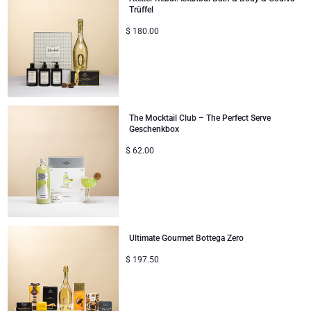
Trüffel
Geschenke ideal zum Teilen
$
180.00
Neue Baby-Geschenke
Geschenke für Kinder
The Mocktail Club – The Perfect Serve
Weihnachtsgeschenke
Geschenkbox
$
62.00
Ultimate Gourmet Bottega Zero
$
197.50