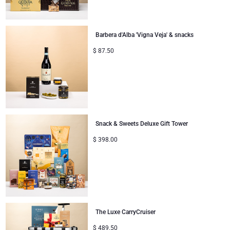
Barbera d'Alba 'Vigna Veja' & snacks
$
87.50
Snack & Sweets Deluxe Gift Tower
$
398.00
The Luxe CarryCruiser
$
489.50