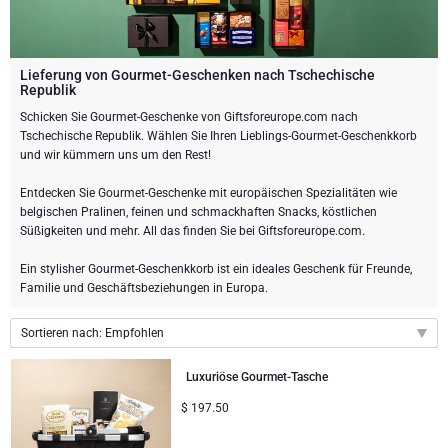
Weingeschenke
Exklusive Champagner-Geschenke
ANDERE GETRÄNKE
Schicken Sie eine Flasche Champagner
Schicken Sie eine Flasche Wein
SCHOKOLADE
Schicken Sie eine Flasche Champagner
Lieferung von Gourmet-Geschenken nach Tschechische
Republik
Merk
Schokoladen Geschenke
Sekt Geschenke
GOURMET GESCHENKE
Sekt Geschenke
Schicken Sie Gourmet-Geschenke von Giftsforeurope.com nach
Dom Perignon Champagner
Tschechische Republik. Wählen Sie Ihren Lieblings-Gourmet-Geschenkkorb
und wir kümmern uns um den Rest!
Gourmet Geschenke
Schokolade und Champagner Geschenke
LIFESTYLE
Bier Geschenke
Geschenke mit Schokolade und Wein
Moet & Chandon Champagner
Entdecken Sie Gourmet-Geschenke mit europäischen Spezialitäten wie
Lifestyle Geschenke
MARKEN
Geschenke mit Schokolade und Wein
Alkoholfreie Geschenke
belgischen Pralinen, feinen und schmackhaften Snacks, köstlichen
Süßigkeiten und mehr. All das finden Sie bei Giftsforeurope.com.
Pommery Champagner
Atelier Rebul
Atelier Rebul
PREIS
Sweet Gifts
Ein stylisher Gourmet-Geschenkkorb ist ein ideales Geschenk für Freunde,
Veuve Clicquot Geschenke
Familie und Geschäftsbeziehungen in Europa.
Budget-Geschenke
Cartwright & Butler
ANLÄSSE
Le Parfum de Nathalie
Neuhaus Schokoladen
Sortieren nach: Empfohlen
Lanson Champagner
Populäre Geschenke
Luxusgeschenke
FIRMENGESCHENKE
Corné Port-Royal Belgische Schokoladen
Godiva Schokoladen
Empfohlen
Luxuriöse Gourmet-Tasche
Neuheiten
Business Gifts Dienstleistungen
$
197.50
Neue Ankünfte
VIP Geschenke
Dom Perignon Champagner
Corné Port-Royal Belgische Schokoladen
Preis: niedrigster zuerst