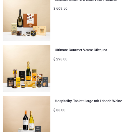
Geschenke ideal zum Teilen
$
609.50
Neue Baby-Geschenke
Geschenke für Kinder
Ultimate Gourmet Veuve Clicquot
Weihnachtsgeschenke
$
298.00
Hospitality-Tablett Large mit Laborie Weine
$
88.00