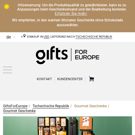
Hitzewarnung: Um die Produktqualität zu gewährleisten, kann es zu
Anpassungen beim Geschenkversand und der Bearbeitung kommen.
Erfahren Sie mehr
.
Wir empfehlen, in den warmen Monaten Geschenke ohne Schokolade
auszuwählen.
EINKAUF IN
USD
LIEFERUNG NACH
TSCHECHISCHE REPUBLIK
KONTAKT
KUNDENCENTER
GiftsForEurope
Tschechische Republik
Gourmet Geschenke
CHAMPAGNER
Gourmet Geschenke
Champagner Geschenke
WEIN