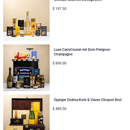
$
197.50
Luxe CarryCruiser mit Dom Perignon
Champagne
$
890.00
Üppiger Godiva-Korb & Veuve Clicquot Brut
$
489.50