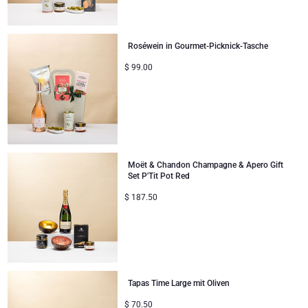
Roséwein in Gourmet-Picknick-Tasche
$
99.00
Moët & Chandon Champagne & Apero Gift
Set P'Tit Pot Red
$
187.50
Tapas Time Large mit Oliven
$
70.50