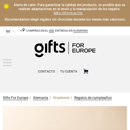
Alerta de calor: Para garantizar la calidad del producto, es posible que se
realicen adaptaciones en el envío y la manipulación de los regalos.
Más información
.
Recomendamos elegir regalos sin chocolate durante los meses más calurosos.
COMPRAS EN EL
USD
ENTREGA EN
ALEMANIA
CONTACTO
TU CUENTA
Gifts For Europe
Alemania
Ocasiones
Regalos de cumpleaños
CHAMPÁN
Regalos de Champán
VINO
Regalos de vino
Regalos exclusivos de Champán
OTRAS BEBIDAS