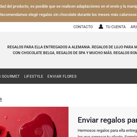
lidad del producto, es posible que se realicen adaptaciones en el envío y la mani
Recomendamos elegir regalos sin chocolate durante los meses más calurosos
CONTACTO
TU CUENTA
AY
REGALOS PARA ELLA ENTREGADOS A ALEMANIA. REGALOS DE LUJO PARA
CON CHOCOLATE BELGA, REGALOS DE SPA Y MUCHO MÁS. REGALOS ROM
S GOURMET
LIFESTYLE
ENVIAR FLORES
a
Enviar regalos pa
Hermosos regalos para ella entre
los que expresar tu afecto. Sorpr