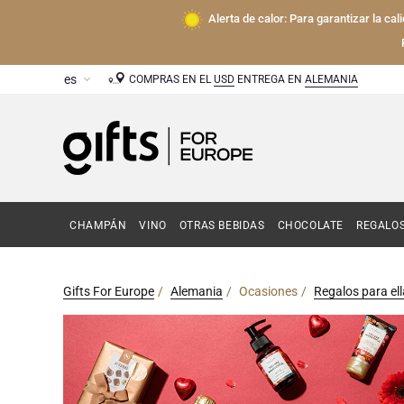
Alerta de calor: Para garantizar la ca
COMPRAS EN EL
USD
ENTREGA EN
ALEMANIA
CHAMPÁN
VINO
OTRAS BEBIDAS
CHOCOLATE
REGALO
Gifts For Europe
Alemania
Ocasiones
Regalos para ell