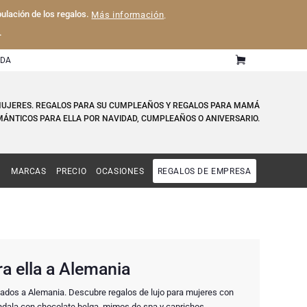
pulación de los regalos.
Más información
.
.
UDA
 MUJERES. REGALOS PARA SU CUMPLEAÑOS Y REGALOS PARA MAMÁ
ÁNTICOS PARA ELLA POR NAVIDAD, CUMPLEAÑOS O ANIVERSARIO.
MARCAS
PRECIO
OCASIONES
REGALOS DE EMPRESA
ra ella a Alemania
gados a Alemania. Descubre regalos de lujo para mujeres con
éndala con chocolate belga, mimos de spa y caprichos