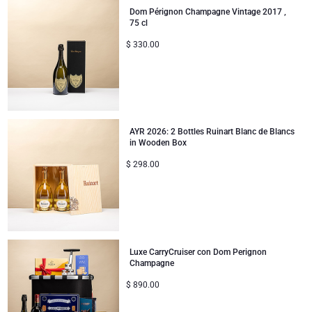
Jules Destrooper
Dom Pérignon Champagne Vintage 2017 ,
75 cl
Colección Corporativa
Regalos de cumpleaños
Godiva chocolates
$
330.00
Regalos de empresa
Champán Lanson
Regalos de boda
Champán Moet & Chandon
AYR 2026: 2 Bottles Ruinart Blanc de Blancs
Proficiat
Neuhaus chocolates
in Wooden Box
$
298.00
Regalos de agradecimiento
Champán Pommery
Regalos románticos
Trixie bebé & niños
Regalos para ella
Regalar Veuve Clicquot
Luxe CarryCruiser con Dom Perignon
Champagne
Regalos para él
$
890.00