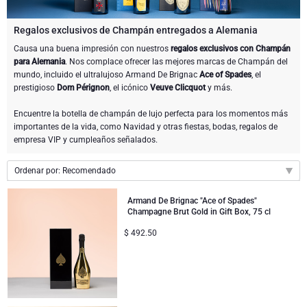
Enviar una botella de champán
Enviar una botella de vino
CHOCOLATE
Regalos exclusivos de Champán entregados a Alemania
Enviar una botella de champán
Causa una buena impresión con nuestros
regalos exclusivos con Champán
Merk
para Alemania
. Nos complace ofrecer las mejores marcas de Champán del
Regalos de chocolate
Regalos de vino espumoso
REGALOS GOURMET
Regalos de vino espumoso
mundo, incluido el ultralujoso Armand De Brignac
Ace of Spades
, el
Champán Dom Pérignon
prestigioso
Dom Pérignon
, el icónico
Veuve Clicquot
y más.
Regalos gourmet
Regalos de chocolate y Champán
LIFESTYLE
Regalos de cerveza
Regalos de chocolate y vino
Encuentre la botella de champán de lujo perfecta para los momentos más
Champán Moet & Chandon
importantes de la vida, como Navidad y otras fiestas, bodas, regalos de
Regalos de estilo de vida
ENVIAR FLORES
Regalos de chocolate y vino
Paquetes de regalo de licores
empresa VIP y cumpleaños señalados.
Champán Pommery
Atelier Rebul
MARCAS
Sweet Gifts
Regalos sin alcohol
Ordenar por: Recomendado
Regalar Veuve Clicquot
Recomendado
Atelier Rebul
PRECIO
Armand De Brignac "Ace of Spades"
Le Parfum de Nathalie
Neuhaus chocolates
Champagne Brut Gold in Gift Box, 75 cl
Nuevo
Champán Lanson
$
492.50
Presupuesto Regalos
Cartwright & Butler
OCASIONES
Precio de menor a mayor
Godiva chocolates
Precio de mayor a menor
Los regalos más vendidos
Regalos de Lujo
REGALOS DE EMPRESA
Corné Port-Royal chocolates Belgas
Corné Port-Royal chocolates Belgas
Servicios de Regalos de Empresa
Recién llegados
Regalos VIP
Champán Dom Pérignon